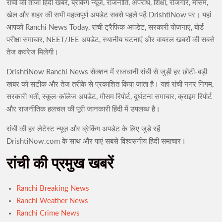
रांची की ताजा हिंदी खबरें, ब्रेकिंग न्यूज़, राजनीति, अपराध, शिक्षा, रोजगार, मौसम,
बरामद
दृष
खेल और शहर की सभी महत्वपूर्ण अपडेट सबसे पहले पढ़ें DrishtiNow पर। यहां
आपको Ranchi News Today, रांची ट्रैफिक अपडेट, सरकारी योजनाएं, बोर्ड
शादी का झांसा देकर दुष्कर्म करने का आरोपी मुंबई से गिरफ्तार, न्यायिक
परीक्षा समाचार, NEET/JEE अपडेट, स्थानीय घटनाएं और वायरल खबरों की सबसे
हिरासत में भेजा गया
तेज कवरेज मिलेगी।
झारखंड में SIR के दौरान 63.24 लाख नोटिस जारी, रांची में सबसे अधिक
DrishtiNow Ranchi News सेक्शन में राजधानी रांची से जुड़ी हर छोटी-बड़ी
6.89 लाख मामले
खबर को सटीक और तेज तरीके से प्रकाशित किया जाता है। यहां रांची नगर निगम,
सरकारी भर्ती, स्कूल-कॉलेज अपडेट, मौसम रिपोर्ट, दुर्घटना समाचार, क्राइम रिपोर्ट
JPSC-JSSC विवाद पर वाम छात्र संगठनों का शक्ति प्रदर्शन कल,
और राजनीतिक हलचल की पूरी जानकारी हिंदी में उपलब्ध है।
विधानसभा घेराव की तैयारी
रांची की हर लेटेस्ट न्यूज़ और ब्रेकिंग अपडेट के लिए जुड़े रहें
मुंगेर में 11.67 करोड़ के निवेश घोटाले पर ED की बड़ी कार्रवाई, पांच ठिकानों
DrishtiNow.com के साथ और पाएं सबसे विश्वसनीय हिंदी समाचार।
पर छापेमारी
रांची की प्रमुख खबरें
JPSC-JSSC छात्र आंदोलन को राहुल गांधी का समर्थन, शिक्षा व्यवस्था में
सुधार की उठाई मांग
Ranchi Breaking News
Ranchi Weather News
AI डीपफेक पर सरकार की बड़ी सख्ती: 3 घंटे में हटाना होगा अवैध कंटेंट,
Ranchi Crime News
नियम तोड़ने पर सोशल मीडिया प्लेटफॉर्म्स पर होगी कार्रवाई