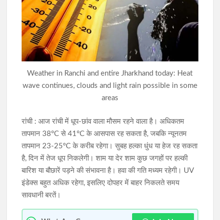
राहे हत्याकांड का खुलासा: मुख्य आरोपी समेत तीन गिरफ्तार, हत्या में प्रयुक्त
फरसा बरामद
सिमडेगा में डीएलएमसी बैठक: न्यायिक व्यवस्था को अधिक प्रभावी बनाने पर
जोर, 50 से अधिक एजेंडों की समीक्षा
Weather in Ranchi and entire Jharkhand today: Heat
wave continues, clouds and light rain possible in some
areas
रांची : आज रांची में धूप-छांव वाला मौसम रहने वाला है। अधिकतम
तापमान 38°C से 41°C के आसपास रह सकता है, जबकि न्यूनतम
तापमान 23-25°C के करीब रहेगा। सुबह हल्का धुंध या हेज रह सकता
है, दिन में तेज धूप निकलेगी। शाम या देर शाम कुछ जगहों पर हल्की
बारिश या बौछारें पड़ने की संभावना है। हवा की गति मध्यम रहेगी। UV
इंडेक्स बहुत अधिक रहेगा, इसलिए दोपहर में बाहर निकलते समय
सावधानी बरतें।