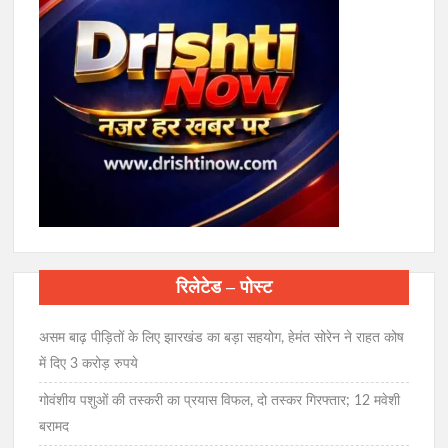
रिलेटेड – पोस्ट
असम बाढ़ पीड़ितों के लिए झारखंड का बड़ा सहयोग, हेमंत सोरेन ने राहत कोष
में दिए 3 करोड़ रुपये
गोवंशीय पशुओं की तस्करी का प्रयास विफल, दो तस्कर गिरफ्तार; 12 मवेशी
बरामद