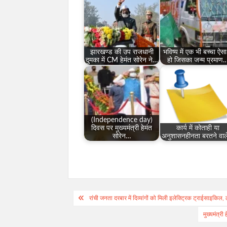
झारखण्ड की उप राजधानी
भविष्य में एक भी बच्चा ऐस
दुमका में CM हेमंत सोरेन ने…
हो जिसका जन्म प्रमाण
(Independence day)
दिवस पर मुख्यमंत्री हेमंत
कार्य में कोताही या
सोरेन…
अनुशासनहीनता बरतने वा
Post
रांची जनता दरबार में दिव्यांगों को मिली इलेक्ट्रिक ट्राईसाइकिल, 
navigation
मुख्यमंत्र