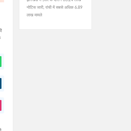
झारखंड में SIR के दौरान 63.24 लाख
नोटिस जारी, रांची में सबसे अधिक 6.89
लाख मामले
की
े
ने