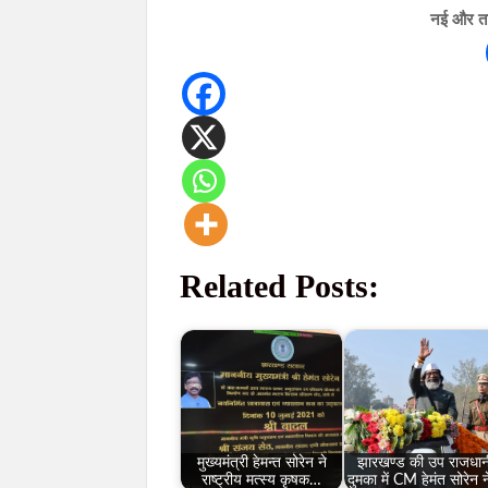
नई और ताज
Related Posts:
मुख्यमंत्री हेमन्त सोरेन ने
झारखण्ड की उप राजधान
राष्ट्रीय मत्स्य कृषक…
दुमका में CM हेमंत सोरेन 