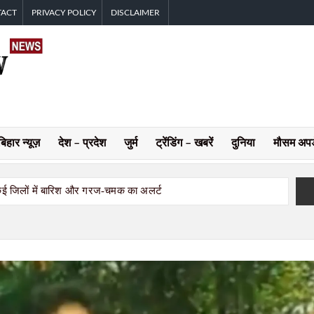
TACT
PRIVACY POLICY
DISCLAIMER
LATEST
नजर
हर
NEWS IN
खबर
पर
HINDI |
बिहार न्यूज़
देश – प्रदेश
जुर्म
ट्रेंडिंग – खबरें
दुनिया
मौसम अप
RANCHI
 कई जिलों में बारिश और गरज-चमक का अलर्ट
BREAKING
ेमंत सोरेन ने राहत कोष में दिए 3 करोड़ रुपये
्कर गिरफ्तार; 12 मवेशी बरामद
NEWS |
े गिरफ्तार, न्यायिक हिरासत में भेजा गया
HINDI
, रांची में सबसे अधिक 6.89 लाख मामले
 प्रदर्शन कल, विधानसभा घेराव की तैयारी