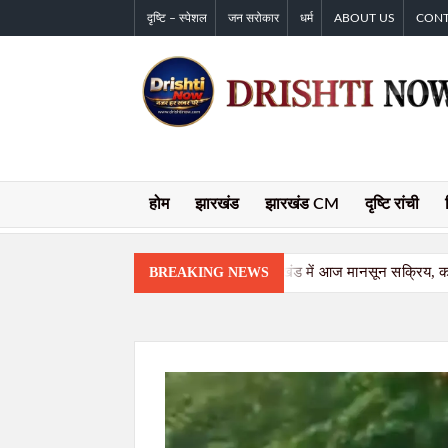
Skip
दृष्टि – स्पेशल
जन सरोकार
धर्म
ABOUT US
CON
to
content
होम
झारखंड
झारखंड CM
दृष्टि रांची
रांची सहित पूरे झारखंड में आज मानसून सक्रिय,
BREAKING NEWS
असम बाढ़ पीड़ितों के लिए झारखंड का बड़ा सहयोग, ह
गोवंशीय पशुओं की तस्करी का प्रयास विफल, दो तस
शादी का झांसा देकर दुष्कर्म करने का आरोपी मुंबई स
झारखंड में SIR के दौरान 63.24 लाख नोटिस जारी
JPSC-JSSC विवाद पर वाम छात्र संगठनों का शक्ति