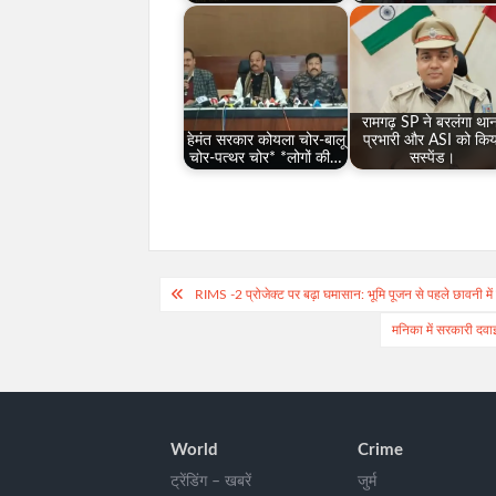
रामगढ़ SP ने बरलंगा था
हेमंत सरकार कोयला चोर-बालू
प्रभारी और ASI को किय
चोर-पत्थर चोर* *लोगों की…
सस्पेंड।
Post
RIMS -2 प्रोजेक्ट पर बढ़ा घमासान: भूमि पूजन से पहले छावनी मे
navigation
मनिका में सरकारी दवा
World
Crime
ट्रेंडिंग – खबरें
जुर्म