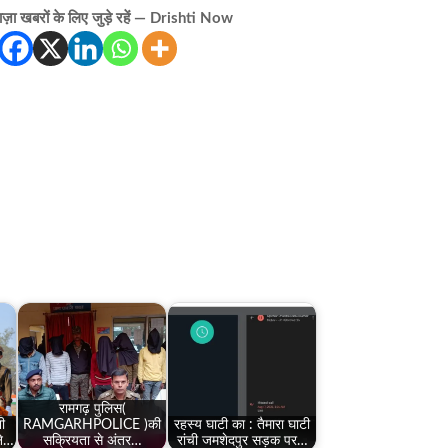
़ा खबरों के लिए जुड़े रहें — Drishti Now
रामगढ़ पुलिस(
ी
RAMGARHPOLICE )की
रहस्य घाटी का : तैमारा घाटी
ने…
सक्रियता से अंतर…
रांची जमशेदपुर सड़क पर…