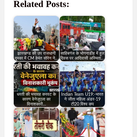
Related Posts:
झारखण्ड की उप राजधानी
साहिबगंज के भोगनाडीह में हूल
दुमका में CM हेमंत सोरेन ने…
दिवस पर आदिवासी अस्मिता…
धरती की भयावह करवट के
Indian Team U19:-भारत
कारण वेनेज़ुएला का
ने जीता महिला अंडर-19
विनाशकारी…
टी20 विश्व कप