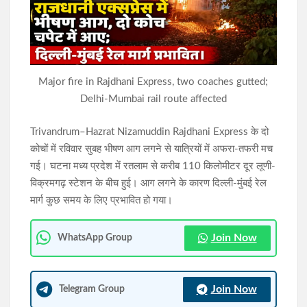
राहे हत्याकांड का खुलासा: मुख्य आरोपी समेत तीन गिरफ्तार, हत्या में प्रयुक्त
फरसा बरामद
सिमडेगा में डीएलएमसी बैठक: न्यायिक व्यवस्था को अधिक प्रभावी बनाने पर
Major fire in Rajdhani Express, two coaches gutted;
जोर, 50 से अधिक एजेंडों की समीक्षा
Delhi-Mumbai rail route affected
Trivandrum–Hazrat Nizamuddin Rajdhani Express के दो
कोचों में रविवार सुबह भीषण आग लगने से यात्रियों में अफरा-तफरी मच
गई। घटना मध्य प्रदेश में रतलाम से करीब 110 किलोमीटर दूर लूणी-
विक्रमगढ़ स्टेशन के बीच हुई। आग लगने के कारण दिल्ली-मुंबई रेल
मार्ग कुछ समय के लिए प्रभावित हो गया।
Join Now
WhatsApp Group
Join Now
Telegram Group