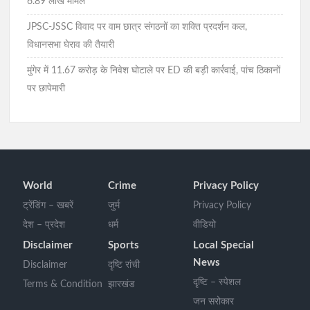
6.89 लाख मामले
JPSC-JSSC विवाद पर वाम छात्र संगठनों का शक्ति प्रदर्शन कल,
विधानसभा घेराव की तैयारी
मुंगेर में 11.67 करोड़ के निवेश घोटाले पर ED की बड़ी कार्रवाई, पांच ठिकानों
पर छापेमारी
World
Crime
Privacy Policy
ट्रेंडिंग – खबरें
जुर्म
Privacy Policy
देश – प्रदेश
धर्म
वीडियो
Disclaimer
Sports
Local Special
News
Disclaimer
दृष्टि रांची
दृष्टि – स्पेशल
Terms & Condition
झारखंड
जन सरोकार