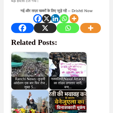
बड़ा हादसा टल गया।
नई और ताज़ा खबरों के लिए जुड़े रहें — Drishti Now
Related Posts:
Ranchi News:-कुड़मी
नक्सलियों(Naxal Attack)
आंदोलन एक बार फिर तेज ,
का तांडव लगातार जारी,
सुबह 5…
बन्द…