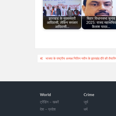
झारखंड के मुख्यमंत्री
बिहार विधानसभा चुनाव
आदिवासी, लेकिन सरकार
2025: राजद महासचिव
आदिवासी…
कैलाश यादव…
Post
भाजपा के राष्ट्रीय अध्यक्ष नितिन नवीन के झारखंड दौरे की तैयारिया
navigation
World
Crime
ट्रेंडिंग – खबरें
जुर्म
देश – प्रदेश
धर्म