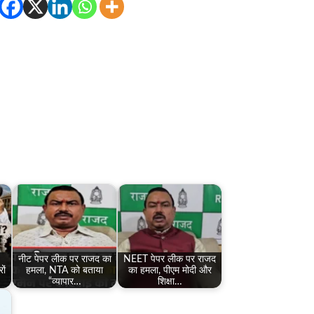
,
नीट पेपर लीक पर राजद का
NEET पेपर लीक पर राजद
ों
हमला, NTA को बताया
का हमला, पीएम मोदी और
“व्यापार…
शिक्षा…