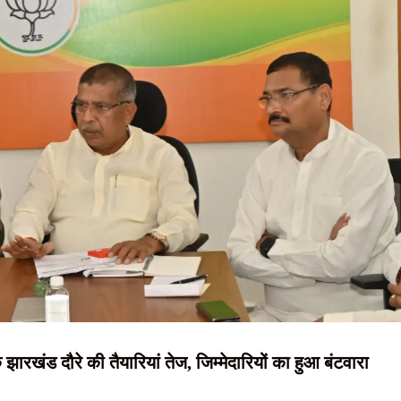
NEWS, हिंदी
 हल्की से मध्यम बारिश के साथ गरज-चमक की संभावना
न्यूज़ , HINDI
ड खाल्खो के अभिषेक एवं प्रतिष्ठापन समारोह में लिया हिस्सा
SAMACHAR,
 का समर्थन, शशांक राज बोले- छात्रों के साथ पूरी ताकत से खड़े होंगे
हिंदी समाचार,
रहाबादी मैदान में दंडाधिकारी-पुलिस पदाधिकारियों की संयुक्त ब्रीफिंग
दृष्टि नाउ
 झारखंड दौरे की तैयारियां तेज, जिम्मेदारियों का हुआ बंटवारा