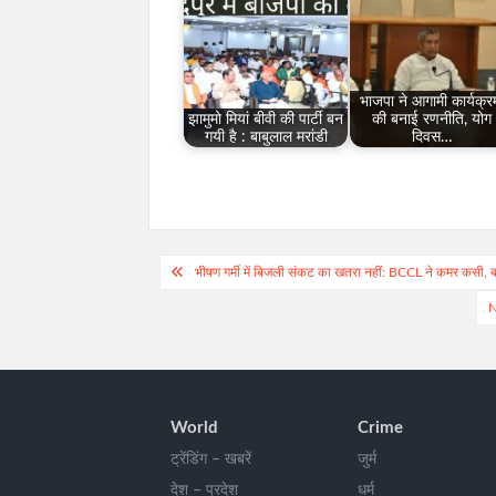
भाजपा ने आगामी कार्यक्रम
झामुमो मियां बीवी की पार्टी बन
की बनाई रणनीति, योग
गयी है : बाबुलाल मरांडी
दिवस…
Post
भीषण गर्मी में बिजली संकट का खतरा नहीं: BCCL ने कमर कसी, ब
navigation
N
World
Crime
ट्रेंडिंग – खबरें
जुर्म
देश – प्रदेश
धर्म