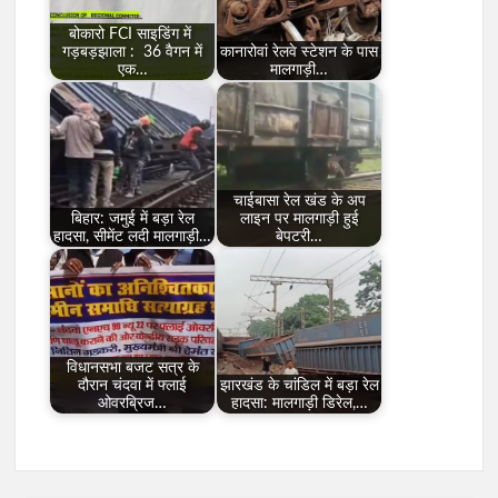
बोकारो FCI साइडिंग में
गड़बड़झाला : 36 वैगन में
कानारोवां रेलवे स्टेशन के पास
एक…
मालगाड़ी…
चाईबासा रेल खंड के अप
बिहार: जमुई में बड़ा रेल
लाइन पर मालगाड़ी हुई
हादसा, सीमेंट लदी मालगाड़ी…
बेपटरी…
विधानसभा बजट सत्र के
दौरान चंदवा में फ्लाई
झारखंड के चांडिल में बड़ा रेल
ओवरब्रिज…
हादसा: मालगाड़ी डिरेल,…