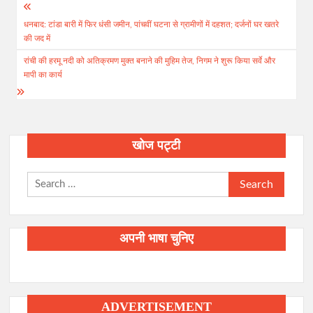
Post
धनबाद: टांडा बारी में फिर धंसी जमीन, पांचवीं घटना से ग्रामीणों में दहशत; दर्जनों घर खतरे
navigation
की जद में
रांची की हरमू नदी को अतिक्रमण मुक्त बनाने की मुहिम तेज, निगम ने शुरू किया सर्वे और
मापी का कार्य
खोज पट्टी
Search
for:
अपनी भाषा चुनिए
ADVERTISEMENT