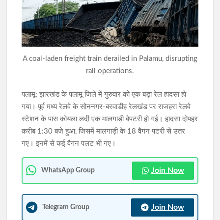
JPSC-JSSC विवाद: हर स्टेकहोल्डर से बात करेगी प्रतिनिधिमंडल, सुझाव के
लिए ई-मेल भी जारी; NSUI और रिफॉर्म मंच से हुई बातचीत
सरकार और छात्र प्रतिनिधिमंडल के बीच दूसरे दौर की वार्ता संपन्न, दोनों
A coal-laden freight train derailed in Palamu, disrupting
पक्षों ने बताया सकारात्मक
rail operations.
पलामू: झारखंड के पलामू जिले में गुरुवार को एक बड़ा रेल हादसा हो
गया। पूर्व मध्य रेलवे के सोननगर-बरवाडीह रेलखंड पर राजहरा रेलवे
स्टेशन के पास कोयला लदी एक मालगाड़ी बेपटरी हो गई। हादसा दोपहर
करीब 1:30 बजे हुआ, जिसमें मालगाड़ी के 18 वैगन पटरी से उतर
गए। इनमें से कई वैगन पलट भी गए।
Join Now
WhatsApp Group
Join Now
Telegram Group