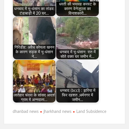
धरती की भयावह करवट के
धनबाद में भू-धंसान का तांडव:
कारण वेनेज़ुएला का
टंडाबाड़ी में 20 घर…
विनाशकारी…
गिरिडीह: अवैध कोयला खनन
के कारण सड़क में भू-धंसान
धनबाद में भू-धंसान: रात में
ने…
सोते वक्त घर जमीन में…
धनबाद (bccl) : झरिया में
लातेहार चंदवा के सांसद आदर्श
फिर दहशत ,धर्मनगर में
ग्राम में अन्नदाता…
जमीन…
dhanbad news
jharkhand news
Land Subsidence