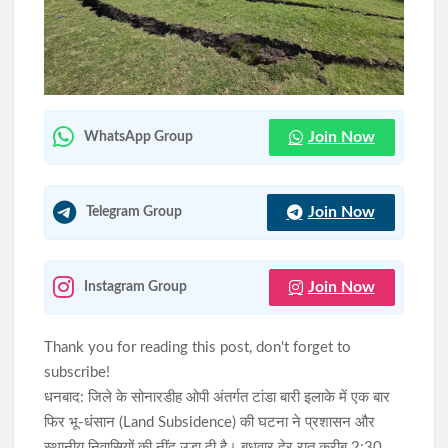
77वें राज्यव्यापी वन महोत्सव में मुख्यमंत्री हेमन्त सोरेन का संदेश, बोले- जल,
जंगल और जमीन का संरक्षण ही समृद्ध झारखंड की कुंजी
मुख्यमंत्री हेमन्त सोरेन को ब्रह्माकुमारी बहनों ने बांधी राखी, दिया प्रेम, सद्भाव
और पवित्रता का संदेश
Join Now
WhatsApp Group
Join Now
Telegram Group
Join Now
Instagram Group
Thank you for reading this post, don't forget to
subscribe!
धनबाद: जिले के सोनारडीह ओपी अंतर्गत टांडा बारी इलाके में एक बार
फिर भू-धंसान (Land Subsidence) की घटना ने प्रशासन और
स्थानीय निवासियों की नींद उड़ा दी है। बुधवार देर रात करीब 2:30