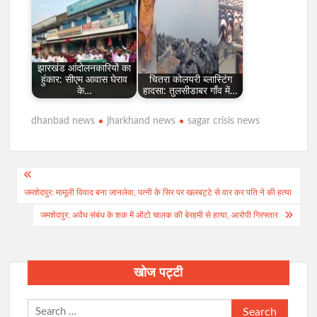
झारखंड आंदोलनकारियों का
हुंकार: सीएम आवास घेराव
चितरा कोलयरी ब्लास्टिंग
के…
हादसा: तुलसीडाबर गाँव में…
dhanbad news
jharkhand news
sagar crisis news
Post
जमशेदपुर: मामूली विवाद बना जानलेवा, पत्नी के सिर पर खलबट्टे से वार कर पति ने की हत्या
navigation
जमशेदपुर: अवैध संबंध के शक में ऑटो चालक की बेरहमी से हत्या, आरोपी गिरफ्तार
खोज पट्टी
Search