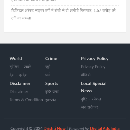
डिजिटल अरेस्ट साइबर ठगी में रांची से दो आरोपी गिरफ्तार, 1.67 करोड़ की
ठगी का मामला
World
Crime
Privacy Policy
ट्रेंडिंग – खबरें
जुर्म
Privacy Policy
देश – प्रदेश
धर्म
वीडियो
Disclaimer
Sports
Local Special
News
Disclaimer
दृष्टि रांची
दृष्टि – स्पेशल
Terms & Condition
झारखंड
जन सरोकार
Copyright © 2024
Drishti Now
|
Powered by
Digital Ads India