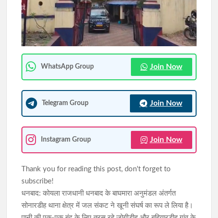
सिमडेगा में अतिक्रमण के खिलाफ चला अभियान, बस स्टैंड से महावीर चौक
तक हटाए गए अवैध कब्जे
JPSC-JSSC आंदोलन को जयराम महतो का समर्थन, पुराने विधानसभा परिसर
में बैठे निर्जला उपवास पर
Join Now
WhatsApp Group
Join Now
Telegram Group
Join Now
Instagram Group
Thank you for reading this post, don't forget to
subscribe!
धनबाद: कोयला राजधानी धनबाद के बाघमारा अनुमंडल अंतर्गत
सोनारडीह थाना क्षेत्र में जल संकट ने खूनी संघर्ष का रूप ले लिया है।
पानी की एक-एक बूंद के लिए तरस रहे जोगीडीह और बहियारडीह गांव के