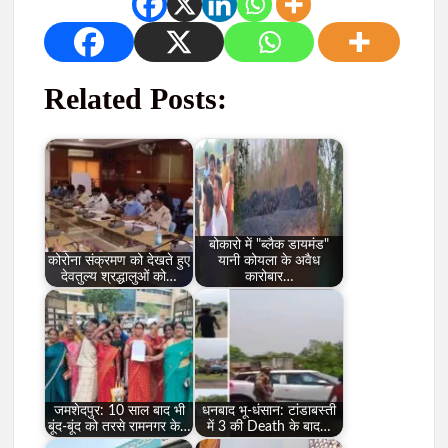
Related Posts:
बोकारो में "ब्लैक डायमंड"
कोरोना संक्रमण को देखते हुए
यानी कोयला के अवैध
देवतुल्य श्रद्धालुओं को…
कारोबार…
जमशेदपुर: 10 साल बाद भी
धनबाद भू-धंसान: टांडाबस्ती
बूंद-बूंद को तरसे रामनगर के…
में 3 की Death के बाद…