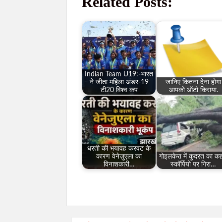
Related Posts:
Indian Team U19:-भारत
ने जीता महिला अंडर-19
जानिए कितना देना होगा
टी20 विश्व कप
आपको ऑटो किराया.
धरती की भयावह करवट के
कारण वेनेज़ुएला का
गोइलकेरा में कुदरत का क
विनाशकारी…
स्कॉर्पियो पर गिरा…