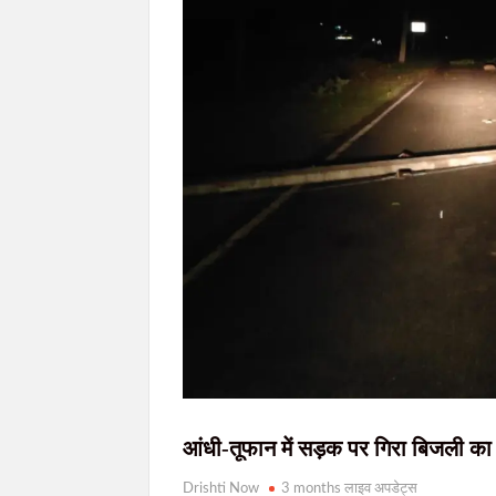
77वें राज्यव्यापी वन महोत्सव में मुख्यमंत्री हेमन्त सोरेन
मुख्यमंत्री हेमन्त सोरेन को ब्रह्माकुमारी बहनों ने 
JPSC आंदोलन: सरकार-छात्र वार्ता आज देर शाम संभ
खराब साइकिलों पर बवाल: जनप्रतिनिधियों ने रुकवा
जेपीएससी-जेएसएससी(JPSC) परीक्षा विवाद: विधानसभा
आंधी-तूफान में सड़क पर गिरा बिजली क
Drishti Now
3 months लाइव अपडेट्स