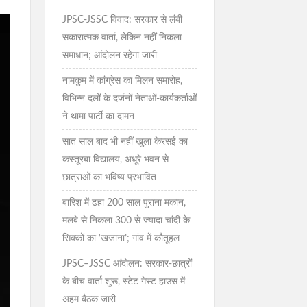
JPSC-JSSC विवाद: सरकार से लंबी
सकारात्मक वार्ता, लेकिन नहीं निकला
समाधान; आंदोलन रहेगा जारी
नामकुम में कांग्रेस का मिलन समारोह,
विभिन्न दलों के दर्जनों नेताओं-कार्यकर्ताओं
ने थामा पार्टी का दामन
सात साल बाद भी नहीं खुला केरसई का
कस्तूरबा विद्यालय, अधूरे भवन से
छात्राओं का भविष्य प्रभावित
बारिश में ढहा 200 साल पुराना मकान,
मलबे से निकला 300 से ज्यादा चांदी के
सिक्कों का ‘खजाना’; गांव में कौतूहल
JPSC–JSSC आंदोलन: सरकार-छात्रों
के बीच वार्ता शुरू, स्टेट गेस्ट हाउस में
अहम बैठक जारी