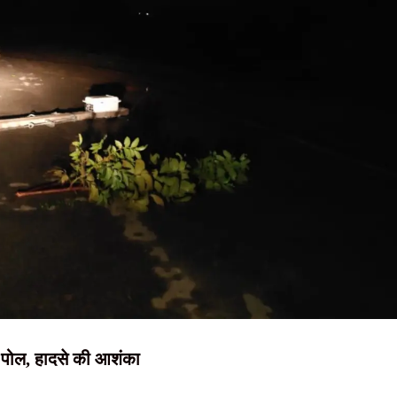
NEWS, हिंदी
 का संदेश, बोले- जल, जंगल और जमीन का संरक्षण ही समृद्ध झारखंड की कुंजी
बांधी राखी, दिया प्रेम, सद्भाव और पवित्रता का संदेश
न्यूज़ , HINDI
व , स्टेट गेस्ट हाउस में होगी बैठक
SAMACHAR,
या वितरण, पहले मरम्मत के बाद ही छात्रों को मिलेगी साइकिल
हिंदी समाचार,
 घेराव के दौरान हंगामा, छात्र नेता नेहा बोरा पर फेंकी गई स्याही
दृष्टि नाउ
ा पोल, हादसे की आशंका