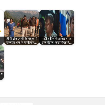
डीसी और एसपी के नेतृत्व में
भारी बारिश से झारखंड का
रामरेखा धाम के वैकल्पिक…
हाल बेहाल: सरायकेला में…
हर: