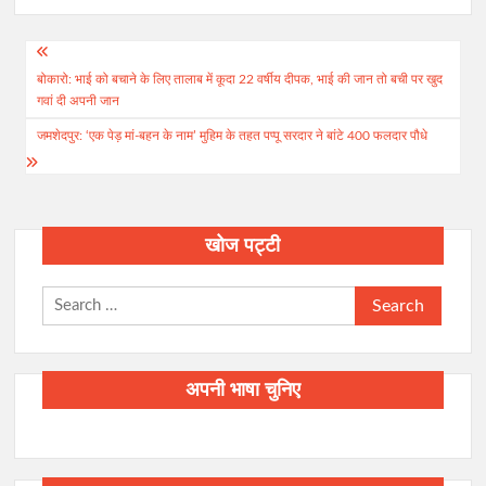
Post
बोकारो: भाई को बचाने के लिए तालाब में कूदा 22 वर्षीय दीपक, भाई की जान तो बची पर खुद
navigation
गवां दी अपनी जान
जमशेदपुर: ‘एक पेड़ मां-बहन के नाम’ मुहिम के तहत पप्पू सरदार ने बांटे 400 फलदार पौधे
खोज पट्टी
Search
for:
अपनी भाषा चुनिए