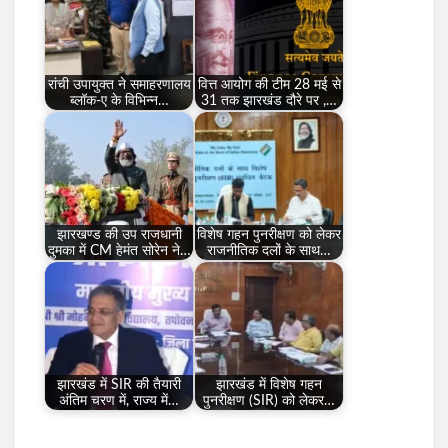
रांची उपायुक्त ने समाहरणालय
वित्त आयोग की टीम 28 मई से
ब्लॉक-ए के विभिन्न…
31 तक झारखंड दौरे पर ,…
झारखण्ड की उप राजधानी
विशेष गहन पुनरीक्षण को लेकर
दुमका में CM हेमंत सोरेन ने…
राजनीतिक दलों के साथ…
झारखंड में SIR की तैयारी
झारखंड में विशेष गहन
अंतिम चरण में, राज्य में…
पुनरीक्षण (SIR) को लेकर…