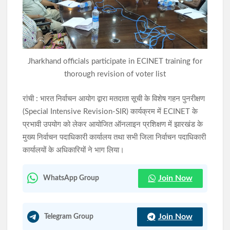
झारखंड विधानसभा के मॉनसून सत्र के दौरान नए विधानसभा परिसर के 750
मीटर दायरे में निषेधाज्ञा लागू
झारखंड में छात्रों के मुद्दे पर कांग्रेस का दोहरा चरित्र उजागर: आदित्य साहू
Jharkhand officials participate in ECINET training for
thorough revision of voter list
रांची : भारत निर्वाचन आयोग द्वारा मतदाता सूची के विशेष गहन पुनरीक्षण
(Special Intensive Revision-SIR) कार्यक्रम में ECINET के
प्रभावी उपयोग को लेकर आयोजित ऑनलाइन प्रशिक्षण में झारखंड के
मुख्य निर्वाचन पदाधिकारी कार्यालय तथा सभी जिला निर्वाचन पदाधिकारी
कार्यालयों के अधिकारियों ने भाग लिया।
Join Now
WhatsApp Group
Join Now
Telegram Group