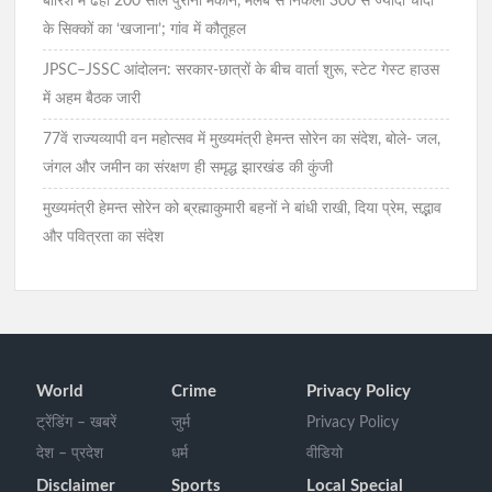
बारिश में ढहा 200 साल पुराना मकान, मलबे से निकला 300 से ज्यादा चांदी
के सिक्कों का ‘खजाना’; गांव में कौतूहल
JPSC–JSSC आंदोलन: सरकार-छात्रों के बीच वार्ता शुरू, स्टेट गेस्ट हाउस
में अहम बैठक जारी
77वें राज्यव्यापी वन महोत्सव में मुख्यमंत्री हेमन्त सोरेन का संदेश, बोले- जल,
जंगल और जमीन का संरक्षण ही समृद्ध झारखंड की कुंजी
मुख्यमंत्री हेमन्त सोरेन को ब्रह्माकुमारी बहनों ने बांधी राखी, दिया प्रेम, सद्भाव
और पवित्रता का संदेश
World
Crime
Privacy Policy
ट्रेंडिंग – खबरें
जुर्म
Privacy Policy
देश – प्रदेश
धर्म
वीडियो
Disclaimer
Sports
Local Special