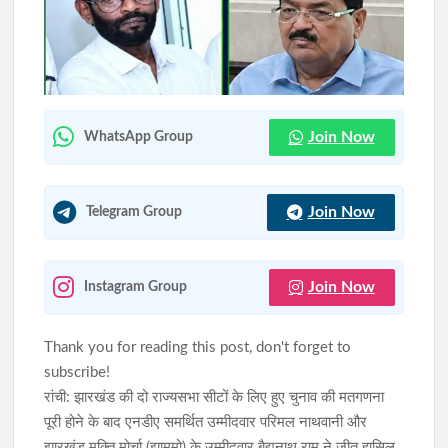
जेपीएससी-जेएसएससी(JPSC) परीक्षा विवाद: विधानसभा घेराव के दौरान
हंगामा, छात्र नेता नेहा बोरा पर फेंकी गई स्याही
JPSC-JSSC आंदोलन: सरकार से वार्ता के लिए 10 सदस्यीय छात्र
प्रतिनिधिमंडल की अंतिम सूची जारी
Join Now
WhatsApp Group
Join Now
Telegram Group
Join Now
Instagram Group
Thank you for reading this post, don't forget to
subscribe!
रांची: झारखंड की दो राज्यसभा सीटों के लिए हुए चुनाव की मतगणना
पूरी होने के बाद एनडीए समर्थित उम्मीदवार परिमल नाथवानी और
झारखंड मुक्ति मोर्चा (झामुमो) के उम्मीदवार बैद्यनाथ राम ने जीत हासिल