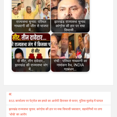
राज्यसभा चुनाव: परिमल
झारखंड राज्यसभा चुनाव:
नाथवानी की जीत से भाजपा
कांग्रेस की हार पर मचा
में…
सियासी…
दो सीट, तीन दावेदार...
रांची : परिमल नाथवानी का
झारखंड की राज्यसभा जंग
नामांकन वैध, INDIA
में…
गठबंधन…
Post
RSS कार्यालय पर पेट्रोल बम हमले का आरोपी हिरासत से फरार, पुलिस मुठभेड़ में घायल
navigation
झारखंड राज्यसभा चुनाव: कांग्रेस की हार पर मचा सियासी घमासान, सहयोगियों पर लगा
‘धोखे’ का आरोप