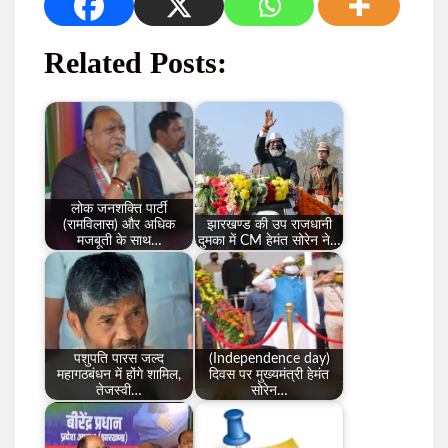
Related Posts:
लोक जनशक्ति पार्टी
(रामविलास) और अधिक
झारखण्ड की उप राजधानी
मजबूती के साथ…
दुमका में CM हेमंत सोरेन ने…
पशुपति पारस जल्द
(Independence day)
महागठबंधन में होंगे शामिल,
दिवस पर मुख्यमंत्री हेमंत
तेजस्वी…
सोरेन…