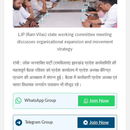
JPSC-JSSC भर्ती घोटाला: CID की बड़ी कार्रवाई, रांची-लखनऊ से पांच और
गिरफ्तार, अब तक कुल 19 आरोपी को CID ने पकड़ा
150 करोड़ हवाला जांच में ईडी की बड़ी कार्रवाई, अखिलेश सिंह के कथित
LJP (Ram Vilas) state working committee meeting
नेटवर्क से जुड़े रोहतक के बीयर प्लांट पर छापा
discusses organisational expansion and movement
strategy
रांची : लोक जनशक्ति पार्टी (रामविलास) झारखंड प्रदेश कार्यसमिति की
महत्वपूर्ण बैठक रविवार को प्रदेश कार्यालय में प्रदेश अध्यक्ष बीरेन्द्र
प्रधान की अध्यक्षता में संपन्न हुई। बैठक में कार्यकारी प्रदेश अध्यक्ष एवं
चतरा विधायक जनार्दन पासवान भी मौजूद रहे।
Join Now
WhatsApp Group
Join Now
Telegram Group