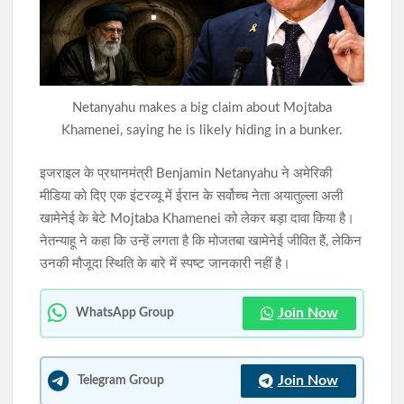
सरकार, कांग्रेस प्रभारी के. राजू बोले- संवाद से निकलेगा समाधान
7-8 अगस्त को जमशेदपुर में आजसू युवा प्रकोष्ठ का राज्य स्तरीय युवा
अधिवेशन, तैयारियां अंतिम चरण में
Netanyahu makes a big claim about Mojtaba
Khamenei, saying he is likely hiding in a bunker.
इजराइल के प्रधानमंत्री Benjamin Netanyahu ने अमेरिकी
मीडिया को दिए एक इंटरव्यू में ईरान के सर्वोच्च नेता अयातुल्ला अली
खामेनेई के बेटे Mojtaba Khamenei को लेकर बड़ा दावा किया है।
नेतन्याहू ने कहा कि उन्हें लगता है कि मोजतबा खामेनेई जीवित हैं, लेकिन
उनकी मौजूदा स्थिति के बारे में स्पष्ट जानकारी नहीं है।
Join Now
WhatsApp Group
Join Now
Telegram Group