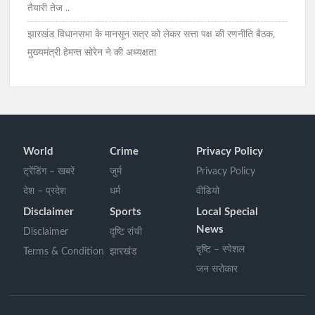
तैयारी तेज ..
झारखंड विधानसभा के मानसून सत्र को लेकर सत्ता पक्ष की रणनीति बैठक,
मुख्यमंत्री हेमन्त सोरेन ने की अध्यक्षता
World
Crime
Privacy Policy
ट्रेंडिंग – खबरें
जुर्म
Privacy Policy
देश – प्रदेश
धर्म
वीडियो
Disclaimer
Sports
Local Special
News
Disclaimer
दृष्टि रांची
दृष्टि – स्पेशल
Terms & Condition
झारखंड
जन सरोकार