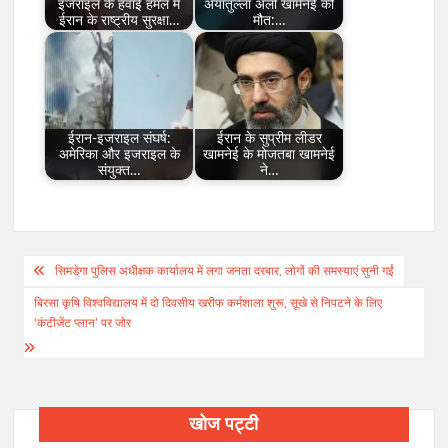
इजराइल के हवाई हमले में
अयातुल्ला अली खामेनेई की
ईरान के राष्ट्रीय सुरक्षा…
मौत:…
ईरान-इजराइल संघर्ष:
ईरान के सुप्रीम लीडर
अमेरिका और इजराइल के
खामनेई के मोजतबा खामनेई
संयुक्त…
ने…
Post
सिमडेगा पुलिस अधीक्षक कार्यालय में लगा जनता दरबार, लोगों की समस्याएं सुनी गईं
navigation
बिरसा कृषि विश्वविद्यालय में दो दिवसीय खरीफ कर्मशाला शुरू, सूखे से निपटने के लिए
‘कंटीजेंट प्लान’ पर जोर
खोज पट्टी