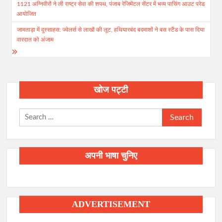
1121 अग्निवीरों ने ली राष्ट्र सेवा की शपथ, पंजाब रेजिमेंटल सेंटर में भव्य पासिंग आउट परेड
navigation
आयोजित
जामताड़ा में दुस्साहस: ज्वेलर्स से लाखों की लूट, हथियारबंद बदमाशों ने बस स्टैंड के पास दिया
वारदात को अंजाम
खोज पट्टी
Search
for:
अपनी भाषा चुनिए
ADVERTISEMENT