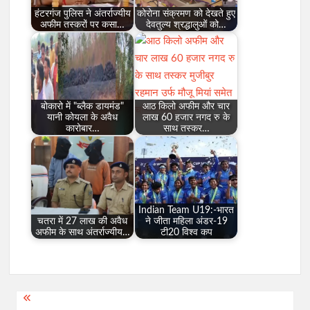
हंटरगंज पुलिस ने अंतर्राज्यीय
कोरोना संक्रमण को देखते हुए
अफीम तस्करों पर कसा…
देवतुल्य श्रद्धालुओं को…
बोकारो में "ब्लैक डायमंड"
आठ किलो अफीम और चार
यानी कोयला के अवैध
लाख 60 हजार नगद रु के
कारोबार…
साथ तस्कर…
Indian Team U19:-भारत
चतरा में 27 लाख की अवैध
ने जीता महिला अंडर-19
अफीम के साथ अंतर्राज्यीय…
टी20 विश्व कप
Post