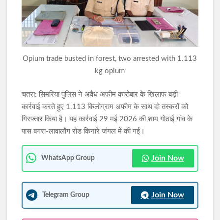
JPSC-JSSC आंदोलन: 10 अगस्त के विधानसभा घेराव की तैयारी पूरी,
देवेंद्रनाथ महतो का आमरण अनशन 8वें दिन भी जारी
झारखंड में छात्र संगठनों और सरकार की वार्ता खत्म, 14वीं JPSC रद्द करने
Opium trade busted in forest, two arrested with 1.113
पर बनी सहमति; CGL और एज रिलैक्सेशन पर गतिरोध
kg opium
चतरा: सिमरिया पुलिस ने अवैध अफीम कारोबार के खिलाफ बड़ी
कार्रवाई करते हुए 1.113 किलोग्राम अफीम के साथ दो तस्करों को
गिरफ्तार किया है। यह कार्रवाई 29 मई 2026 की शाम गोठाई गांव के
पास बगरा-लावालौंग रोड किनारे जंगल में की गई।
Join Now
WhatsApp Group
Join Now
Telegram Group