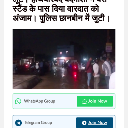
अधिवेशन, तैयारियां अंतिम चरण में
स्टैंड के पास दिया वारदात को
अंजाम। पुलिस छानबीन में जुटी।
रांची: चंद्रशेखर आजाद दुर्गा पूजा समिति ने भूमि पूजन के साथ शुरू की पूजा
पंडाल निर्माण की तैयारियां
Join Now
WhatsApp Group
Join Now
Telegram Group