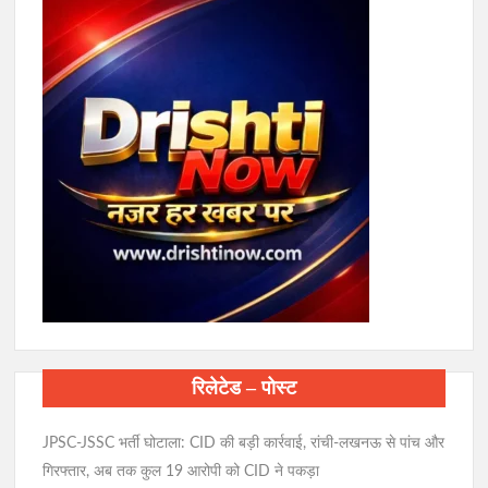
रिलेटेड – पोस्ट
JPSC-JSSC भर्ती घोटाला: CID की बड़ी कार्रवाई, रांची-लखनऊ से पांच और
गिरफ्तार, अब तक कुल 19 आरोपी को CID ने पकड़ा