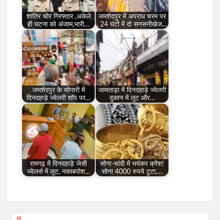
शातिर चोर गिरफ्तार ,अकेले
जमशेदपुर में अपराध चरम पर
ही घटना को अंजाम,भारी…
, 24 घंटों में दो सनसनीखेज…
जमशेदपुर के सोनारी में
जामताड़ा में दिनदहाड़े ज्वेलरी
दिनदहाड़े ज्वेलरी शॉप पर…
दुकान में लूट और…
रामगढ़ में दिनदहाड़े जेसी
सोना-चांदी में भयंकर क्रैश!
ज्वेलर्स में लूट, नकाबपोश…
सोना 4000 रुपये टूटा,…