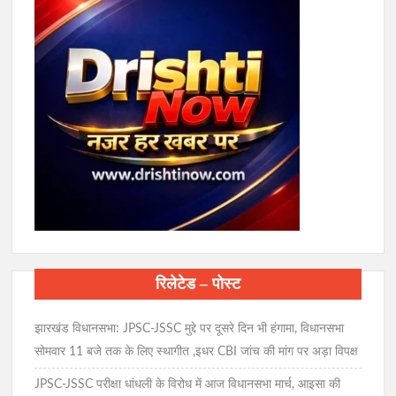
रिलेटेड – पोस्ट
झारखंड विधानसभा: JPSC-JSSC मुद्दे पर दूसरे दिन भी हंगामा, विधानसभा
सोमवार 11 बजे तक के लिए स्थागीत ,इधर CBI जांच की मांग पर अड़ा विपक्ष
JPSC-JSSC परीक्षा धांधली के विरोध में आज विधानसभा मार्च, आइसा की