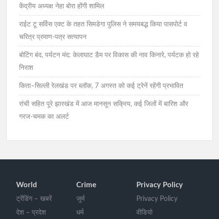
केंद्रीय अध्यक्ष नेहा बोरा होंगी शामिल
राईट टू सर्विस एक्ट के तहत सिमडेगा पुलिस ने समयबद्ध किया पासपोर्ट व
चरित्र प्रमाण-पत्र सत्यापन
बोटिंग बंद, पर्यटन मंद: केलाघाट डैम पर विकास की नाव किनारे, पर्यटक हो रहे
निराश
किता–सिल्ली रेलखंड पर ब्लॉक, 7 अगस्त को कई ट्रेनें रहेंगी प्रभावित
रांची सहित पूरे झारखंड में आज मानसून सक्रिय, कई जिलों में बारिश और
गरज-चमक का अलर्ट
World
Crime
Privacy Policy
ट्रेंडिंग – खबरें
जुर्म
Privacy Policy
देश – प्रदेश
धर्म
वीडियो