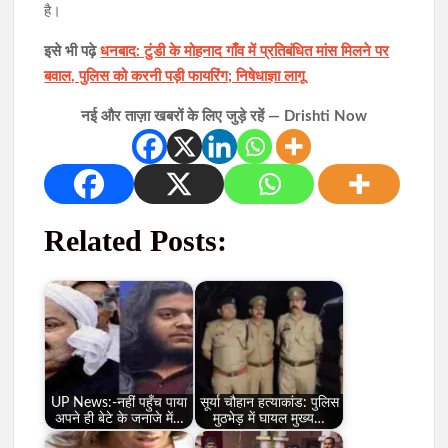
है।
इसे भी पढ़े
धनबाद: टुंडी के मोहनाद गाँव में प्रतिबंधित मांस मिलने पर
बवाल, पुलिस को करनी पड़ी फायरिंग; निषेधाज्ञा लागू
नई और ताज़ा खबरों के लिए जुड़े रहें — Drishti Now
Related Posts:
UP News:-नहीं पहुँच पाया
सूर्या चौहान हत्याकांड: पुलिस
अपने ही बेटे के जनाजे में…
मुठभेड़ में घायल मुख्य…