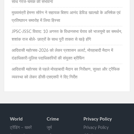
साथ गरज-चमक की संभावना
मुख्यमंत्री हेमन्त सोरेन ने सहायक बिशप आनंद डेविड खाल्खो के अभिषेक एवं
प्रतिष्ठापन समारोह में लिया हिस्सा
JPSC-JSSC विवाद: 10 अगस्त के विधानसभा घेराव को भाजयुमो का समर्थन,
शशांक राज बोले- छात्रों के साथ पूरी ताकत से खड़े होंगे
आदिवासी महोत्सव-2026 को लेकर प्रशासन अलर्ट, मोरहाबादी मैदान में
दंडाधिकारी-पुलिस पदाधिकारियों की संयुक्त ब्रीफिंग
आदिवासी महोत्सव से पहले मोरहाबादी मैदान का निरीक्षण, सुरक्षा और ट्रैफिक
व्यवस्था को लेकर डीसी-एसएसपी ने दिए निर्देश
World
Crime
Privacy Policy
ट्रेंडिंग – खबरें
जुर्म
Privacy Policy