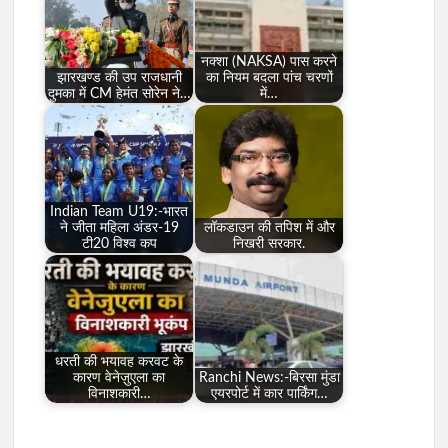
नक्शा (NAKSA) पास करने
झारखण्ड की उप राजधानी
का नियम बदला पांच चरणों
दुमका में CM हेमंत सोरेन ने…
में…
Indian Team U19:-भारत
ने जीता महिला अंडर-19
लॉकडाउन की तपिश में और
टी20 विश्व कप
निखरी सरकार.
धरती की भयावह करवट के
कारण वेनेज़ुएला का
Ranchi News:-बिरसा मुंडा
विनाशकारी…
एयरपोर्ट में कार पार्किंग…