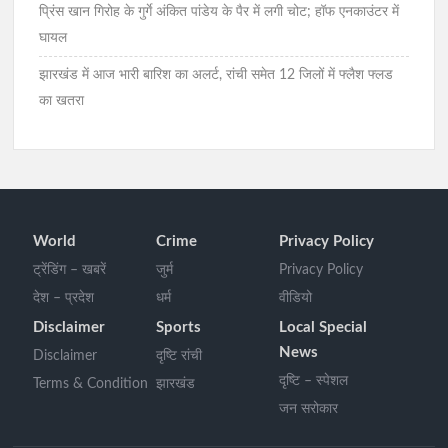
प्रिंस खान गिरोह के गुर्गे अंकित पांडेय के पैर में लगी चोट; हॉफ एनकाउंटर में
घायल
झारखंड में आज भारी बारिश का अलर्ट, रांची समेत 12 जिलों में फ्लैश फ्लड
का खतरा
World
Crime
Privacy Policy
ट्रेंडिंग – खबरें
जुर्म
Privacy Policy
देश – प्रदेश
धर्म
वीडियो
Disclaimer
Sports
Local Special
News
Disclaimer
दृष्टि रांची
दृष्टि – स्पेशल
Terms & Condition
झारखंड
जन सरोकार