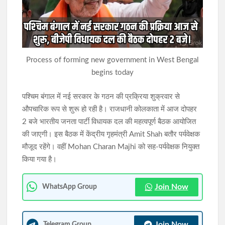
सात साल बाद भी नहीं खुला केरसई का कस्तूरबा विद्यालय, अधूरे भवन से
छात्राओं का भविष्य प्रभावित
बारिश में ढहा 200 साल पुराना मकान, मलबे से निकला 300 से ज्यादा चांदी के
Process of forming new government in West Bengal
सिक्कों का ‘खजाना’; गांव में कौतूहल
begins today
पश्चिम बंगाल में नई सरकार के गठन की प्रक्रिया शुक्रवार से
औपचारिक रूप से शुरू हो रही है। राजधानी कोलकाता में आज दोपहर
2 बजे भारतीय जनता पार्टी विधायक दल की महत्वपूर्ण बैठक आयोजित
की जाएगी। इस बैठक में केंद्रीय गृहमंत्री Amit Shah बतौर पर्यवेक्षक
मौजूद रहेंगे। वहीं Mohan Charan Majhi को सह-पर्यवेक्षक नियुक्त
किया गया है।
Join Now
WhatsApp Group
Join Now
Telegram Group