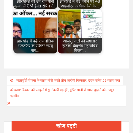
झारखण्ड की उप राजधानी
झारखंड में बड़े पैमाने पर 48
दुमका में CM हेमंत सोरेन ने…
आईपीएस अधिकारियों के…
झारखंड में बड़े राजनीतिक
आजसू पार्टी को लगातार
उलटफेर के संकेत! सरयू
झटके: केंद्रीय महासचिव
राय…
विजय…
Post
जलापूर्ति योजना के पाइप चोरी करते तीन आरोपी गिरफ्तार, ट्रक समेत 53 पाइप जब्त
navigation
कोडरमा: विकास की फाइलों में गुम ‘कारी पहाड़ी’, दूषित पानी से प्यास बुझाने को मजबूर
ग्रामीण
खोज पट्टी