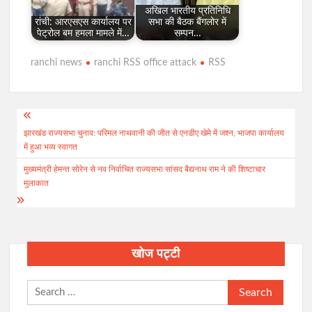
अखिल भारतीय प्रतिनिधि
रांची: आरएसएस कार्यालय पर
सभा की बैठक बैंगलोर में
पेट्रोल बम हमला मामले में…
सम्पन…
ranchi news
ranchi RSS office attack
RSS
Post
झारखंड राज्यसभा चुनाव: परिमल नाथवानी की जीत से एनडीए खेमे में जश्न, भाजपा कार्यालय
navigation
में हुआ भव्य स्वागत
मुख्यमंत्री हेमन्त सोरेन से नव निर्वाचित राज्यसभा सांसद बैद्यनाथ राम ने की शिष्टाचार
मुलाकात
खोज पट्टी
Search
for: