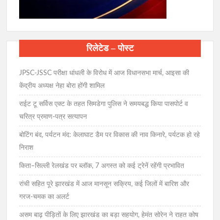
रिलेटेड – पोस्ट
JPSC-JSSC परीक्षा धांधली के विरोध में आज विधानसभा मार्च, आइसा की
केंद्रीय अध्यक्ष नेहा बोरा होंगी शामिल
राईट टू सर्विस एक्ट के तहत सिमडेगा पुलिस ने समयबद्ध किया पासपोर्ट व
चरित्र प्रमाण-पत्र सत्यापन
बोटिंग बंद, पर्यटन मंद: केलाघाट डैम पर विकास की नाव किनारे, पर्यटक हो रहे
निराश
किता–सिल्ली रेलखंड पर ब्लॉक, 7 अगस्त को कई ट्रेनें रहेंगी प्रभावित
रांची सहित पूरे झारखंड में आज मानसून सक्रिय, कई जिलों में बारिश और
गरज-चमक का अलर्ट
असम बाढ़ पीड़ितों के लिए झारखंड का बड़ा सहयोग, हेमंत सोरेन ने राहत कोष