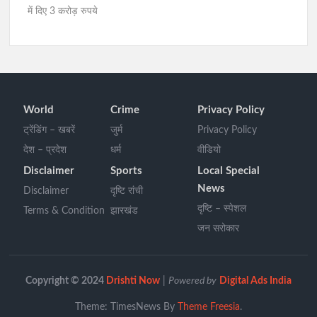
में दिए 3 करोड़ रुपये
World
Crime
Privacy Policy
ट्रेंडिंग – खबरें
जुर्म
Privacy Policy
देश – प्रदेश
धर्म
वीडियो
Disclaimer
Sports
Local Special
News
Disclaimer
दृष्टि रांची
दृष्टि – स्पेशल
Terms & Condition
झारखंड
जन सरोकार
Copyright © 2024
Drishti Now
|
Powered by
Digital Ads India
Theme: TimesNews By
Theme Freesia
.