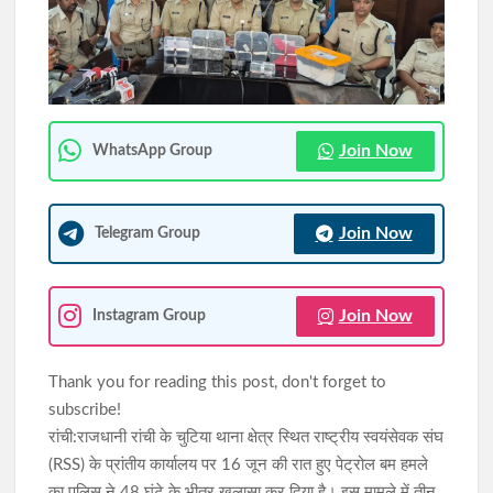
झारखंड में SIR के दौरान 63.24 लाख नोटिस जारी, रांची में सबसे अधिक
6.89 लाख मामले
JPSC-JSSC विवाद पर वाम छात्र संगठनों का शक्ति प्रदर्शन कल,
विधानसभा घेराव की तैयारी
Join Now
WhatsApp Group
Join Now
Telegram Group
Join Now
Instagram Group
Thank you for reading this post, don't forget to
subscribe!
रांची:राजधानी रांची के चुटिया थाना क्षेत्र स्थित राष्ट्रीय स्वयंसेवक संघ
(RSS) के प्रांतीय कार्यालय पर 16 जून की रात हुए पेट्रोल बम हमले
का पुलिस ने 48 घंटे के भीतर खुलासा कर दिया है। इस मामले में तीन