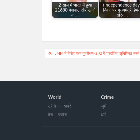
2 साल में भारत में हुआ
(Independence day
21680 मेगावाट सौर ऊर्जा
दिवस पर मुख्यमंत्री हेमं
का…
सोरेन…
Post
JMM ने विशेष गहन पुनरीक्षण (SIR) में पारदर्शिता सुनिश्चित करने
navigation
World
Crime
ट्रेंडिंग – खबरें
जुर्म
देश – प्रदेश
धर्म