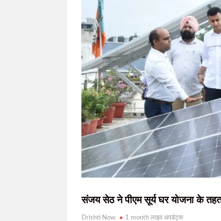
RKDF University में विश्व आदिवासी दिवस पर 
शहीद निर्मल महतो की शहादत दिवस पर उलियान पहुंचे CM हेम
इंडस टावर से पावर केबल चोरी करने वाले गिरोह क
10 अगस्त को विधानसभा घेराव की तैयारी, JPSC-JSS
सिमडेगा के एसडीओ टैक्सी स्टैंड व मार्केट कॉम्प्
संजय सेठ ने पीएम सूर्य घर योजना के त
Drishti Now
1 month लाइव अपडेट्स