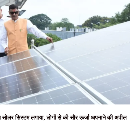
NEWS, हिंदी
भव्य आयोजन, आदिवासी संस्कृति और विरासत की दिखी जीवंत झलक
न्यूज़ , HINDI
ंत सोरेन, बोले- ‘जब तक चांद-सूरज रहेगा, निर्मल महतो तेरा नाम रहेगा’
SAMACHAR,
ा खुलासा, चार आरोपी गिरफ्तार
C रिफॉर्म मंच की छात्रों से रांची पहुंचने की अपील की
हिंदी समाचार,
लेक्स में चला अतिक्रमण हटाओ अभियान
दृष्टि नाउ
हत सोलर सिस्टम लगाया, लोगों से की सौर ऊर्जा अपनाने की अपील