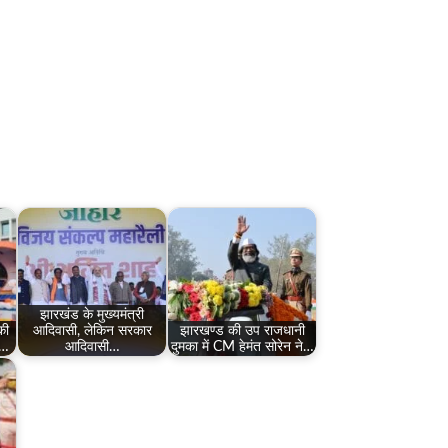
झारखंड के मुख्यमंत्री
की
आदिवासी, लेकिन सरकार
झारखण्ड की उप राजधानी
ू…
आदिवासी…
दुमका में CM हेमंत सोरेन ने…