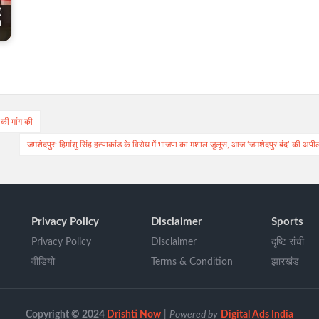
)
त
 की मांग की
जमशेदपुर: हिमांशु सिंह हत्याकांड के विरोध में भाजपा का मशाल जुलूस, आज ‘जमशेदपुर बंद’ की अपी
Privacy Policy
Disclaimer
Sports
Privacy Policy
Disclaimer
दृष्टि रांची
वीडियो
Terms & Condition
झारखंड
Copyright © 2024
Drishti Now
|
Powered by
Digital Ads India