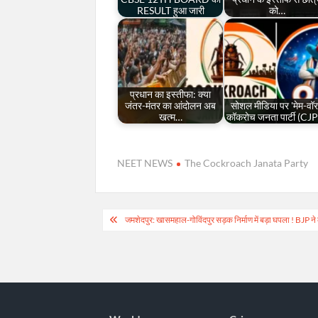
RESULT हुआ जारी
को…
प्रधान का इस्तीफा: क्या
जंतर-मंतर का आंदोलन अब
सोशल मीडिया पर 'मेम-वॉर
खत्म…
कॉकरोच जनता पार्टी (CJ
NEET NEWS
The Cockroach Janata Party
Post
जमशेदपुर: खासमहाल-गोविंदपुर सड़क निर्माण में बड़ा घपला ! BJP ने
navigation