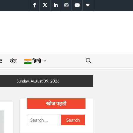
facebook
twitter
linkedin
instagram
youtube
WhatsApp
Search for:
ेट
खेल
हिन्दी
Sunday, August 09, 2026
खोज पट्टी
Search
for: