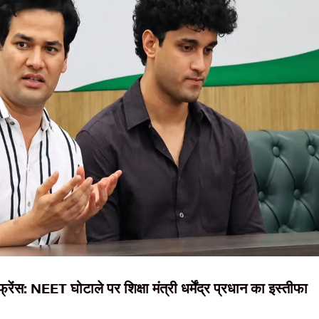
NEWS, हिंदी
्रों का आंदोलन जारी, आज फिर सरकार से होगी वार्ता
न्यूज़ , HINDI
स्टैंड से महावीर चौक तक हटाए गए अवैध कब्जे
ाने विधानसभा परिसर में बैठे निर्जला उपवास पर
SAMACHAR,
6 बोतलें बरामद
हिंदी समाचार,
दृष्टि नाउ
रेंस: NEET घोटाले पर शिक्षा मंत्री धर्मेंद्र प्रधान का इस्तीफा