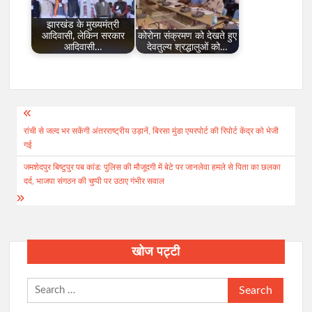
झारखंड के मुख्यमंत्री
आदिवासी, लेकिन सरकार
कोरोना संक्रमण को देखते हुए
आदिवासी…
देवतुल्य श्रद्धालुओं को…
Post
रांची से जल्द भर सकेंगी अंतरराष्ट्रीय उड़ानें, बिरसा मुंडा एयरपोर्ट की रिपोर्ट केंद्र को भेजी
navigation
गई
जमशेदपुर बिष्टुपुर पब कांड: पुलिस की मौजूदगी में बेटे पर जानलेवा हमले से पिता का छलका
दर्द, भाजपा संगठन की चुप्पी पर उठाए गंभीर सवाल
खोज पट्टी
Search
for: