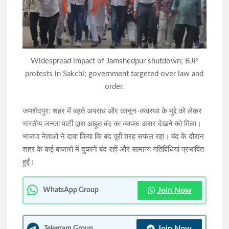
JPSC-JSSC विवाद पर वाम छात्र संगठनों का शक्ति प्रदर्शन कल,
विधानसभा घेराव की तैयारी
मुंगेर में 11.67 करोड़ के निवेश घोटाले पर ED की बड़ी कार्रवाई, पांच ठिकानों
Widespread impact of Jamshedpur shutdown; BJP
पर छापेमारी
protests in Sakchi; government targeted over law and
order.
जमशेदपुर: शहर में बढ़ते अपराध और कानून-व्यवस्था के मुद्दे को लेकर
भारतीय जनता पार्टी द्वारा आहूत बंद का व्यापक असर देखने को मिला।
भाजपा नेताओं ने दावा किया कि बंद पूरी तरह सफल रहा। बंद के दौरान
शहर के कई बाजारों में दुकानें बंद रहीं और सामान्य गतिविधियां प्रभावित
हुईं।
Join Now
WhatsApp Group
Join Now
Telegram Group