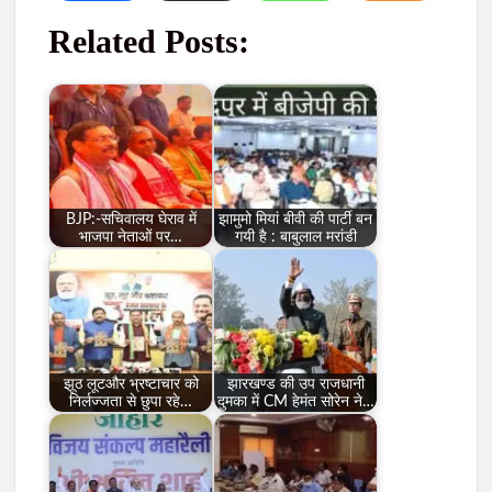
Related Posts:
BJP:-सचिवालय घेराव में
झामुमो मियां बीवी की पार्टी बन
भाजपा नेताओं पर…
गयी है : बाबुलाल मरांडी
झूठ लूटऔर भ्रष्टाचार को
झारखण्ड की उप राजधानी
निर्लज्जता से छुपा रहे…
दुमका में CM हेमंत सोरेन ने…