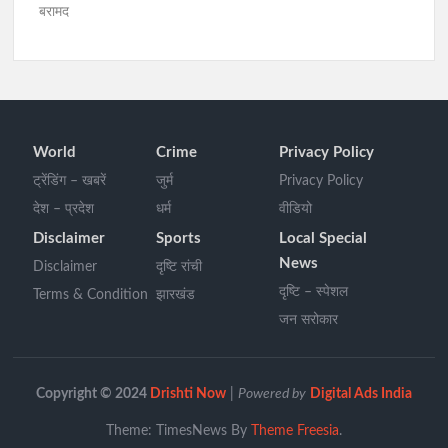
बरामद
World
Crime
Privacy Policy
ट्रेंडिंग – खबरें
जुर्म
Privacy Policy
देश – प्रदेश
धर्म
वीडियो
Disclaimer
Sports
Local Special
News
Disclaimer
दृष्टि रांची
दृष्टि – स्पेशल
Terms & Condition
झारखंड
जन सरोकार
Copyright © 2024
Drishti Now
|
Powered by
Digital Ads India
Theme: TimesNews By
Theme Freesia
.