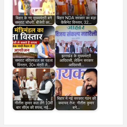
बिहार के नए मुख्यमंत्री बने
बिहार NDA सरकार का बड़ा
सम्राट चौधरी: बीजेपी का…
कैबिनेट विस्तार, 32…
झारखंड के मुख्यमंत्री
सम्राट मंत्रिमंडल का पहला
आदिवासी, लेकिन सरकार
विस्तार, 30+ मंत्री ले…
आदिवासी…
बिहार में नई सरकार गठन की
नीतीश कुमार कल लेंगे 10वीं
कवायद तेज: नीतीश कुमार
बार सीएम की शपथ, नई…
बने…