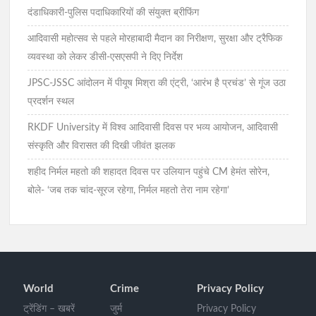
दंडाधिकारी-पुलिस पदाधिकारियों की संयुक्त ब्रीफिंग
आदिवासी महोत्सव से पहले मोरहाबादी मैदान का निरीक्षण, सुरक्षा और ट्रैफिक
व्यवस्था को लेकर डीसी-एसएसपी ने दिए निर्देश
JPSC-JSSC आंदोलन में पीयूष मिश्रा की एंट्री, ‘आरंभ है प्रचंड’ से गूंज उठा
प्रदर्शन स्थल
RKDF University में विश्व आदिवासी दिवस पर भव्य आयोजन, आदिवासी
संस्कृति और विरासत की दिखी जीवंत झलक
शहीद निर्मल महतो की शहादत दिवस पर उलियान पहुंचे CM हेमंत सोरेन,
बोले- ‘जब तक चांद-सूरज रहेगा, निर्मल महतो तेरा नाम रहेगा’
World
Crime
Privacy Policy
ट्रेंडिंग – खबरें
जुर्म
Privacy Policy