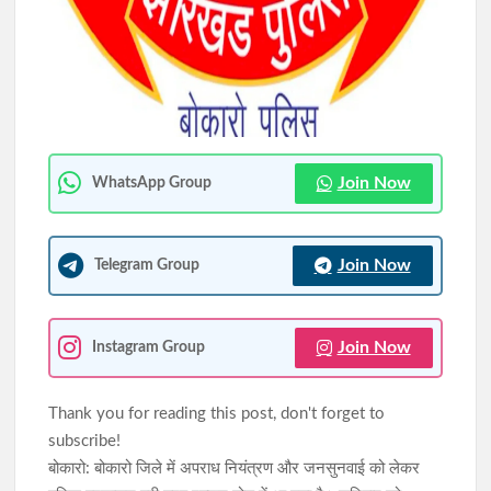
सिमडेगा के एसडीओ टैक्सी स्टैंड व मार्केट कॉम्प्लेक्स में चला अतिक्रमण
हटाओ अभियान
10 अगस्त को राष्ट्रव्यापी रास्ता रोको-रेल रोको अभियान, रांची में अल्बर्ट
एक्का चौक पर रोड ब्लॉक करेंगे किसान-मजदूर
Join Now
WhatsApp Group
Join Now
Telegram Group
Join Now
Instagram Group
Thank you for reading this post, don't forget to
subscribe!
बोकारो: बोकारो जिले में अपराध नियंत्रण और जनसुनवाई को लेकर