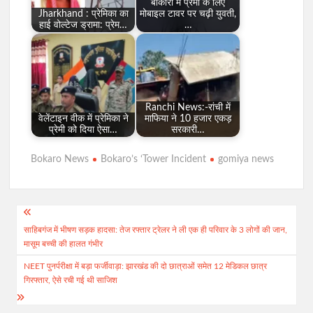
बोकारो में प्रेमी के लिए
Jharkhand : प्रेमिका का
मोबाइल टावर पर चढ़ी युवती,
हाई वोल्टेज ड्रामा: प्रेम…
…
Ranchi News:-रांची में
वेलेंटाइन वीक में प्रेमिका ने
माफिया ने 10 हजार एकड़
प्रेमी को दिया ऐसा…
सरकारी…
Bokaro News
Bokaro’s ‘Tower Incident
gomiya news
Post
साहिबगंज में भीषण सड़क हादसा: तेज रफ्तार ट्रेलर ने ली एक ही परिवार के 3 लोगों की जान,
navigation
मासूम बच्ची की हालत गंभीर
NEET पुनर्परीक्षा में बड़ा फर्जीवाड़ा: झारखंड की दो छात्राओं समेत 12 मेडिकल छात्र
गिरफ्तार, ऐसे रची गई थी साजिश