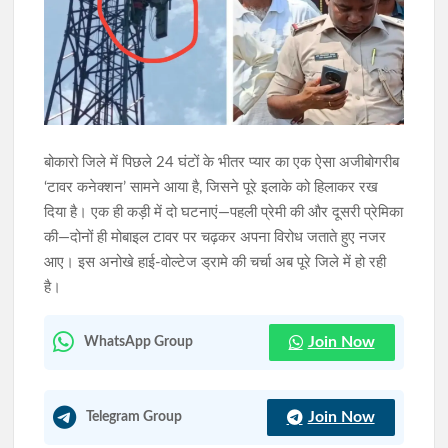
सिमडेगा के एसडीओ टैक्सी स्टैंड व मार्केट कॉम्प्लेक्स में चला अतिक्रमण
हटाओ अभियान
10 अगस्त को राष्ट्रव्यापी रास्ता रोको-रेल रोको अभियान, रांची में अल्बर्ट
एक्का चौक पर रोड ब्लॉक करेंगे किसान-मजदूर
बोकारो जिले में पिछले 24 घंटों के भीतर प्यार का एक ऐसा अजीबोगरीब
‘टावर कनेक्शन’ सामने आया है, जिसने पूरे इलाके को हिलाकर रख
दिया है। एक ही कड़ी में दो घटनाएं—पहली प्रेमी की और दूसरी प्रेमिका
की—दोनों ही मोबाइल टावर पर चढ़कर अपना विरोध जताते हुए नजर
आए। इस अनोखे हाई-वोल्टेज ड्रामे की चर्चा अब पूरे जिले में हो रही
है।
Join Now
WhatsApp Group
Join Now
Telegram Group