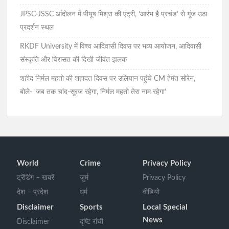
JPSC-JSSC आंदोलन में पीयूष मिश्रा की एंट्री, ‘आरंभ है प्रचंड’ से गूंज उठा
प्रदर्शन स्थल
RKDF University में विश्व आदिवासी दिवस पर भव्य आयोजन, आदिवासी
संस्कृति और विरासत की दिखी जीवंत झलक
शहीद निर्मल महतो की शहादत दिवस पर उलियान पहुंचे CM हेमंत सोरेन,
बोले- ‘जब तक चांद-सूरज रहेगा, निर्मल महतो तेरा नाम रहेगा’
World
Crime
Privacy Policy
ट्रेंडिंग – खबरें
जुर्म
Privacy Policy
देश – प्रदेश
धर्म
वीडियो
Disclaimer
Sports
Local Special
News
Disclaimer
दृष्टि रांची