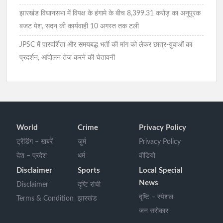
झारखंड विधानसभा में विपक्ष के हंगामे के बीच 8,399.31 करोड़ का अनुपूरक
बजट पेश, सदन की कार्यवाही 10 अगस्त तक टली
JPSC में पारदर्शिता और समयबद्ध भर्ती की मांग को लेकर छात्र-युवाओं का
प्रदर्शन, आंदोलन तेज करने की चेतावनी
World
Crime
Privacy Policy
ट्रेंडिंग – खबरें
जुर्म
Privacy Policy
देश – प्रदेश
धर्म
वीडियो
Disclaimer
Sports
Local Special
News
Disclaimer
दृष्टि रांची
दृष्टि – स्पेशल
Terms & Condition
झारखंड
जन सरोकार