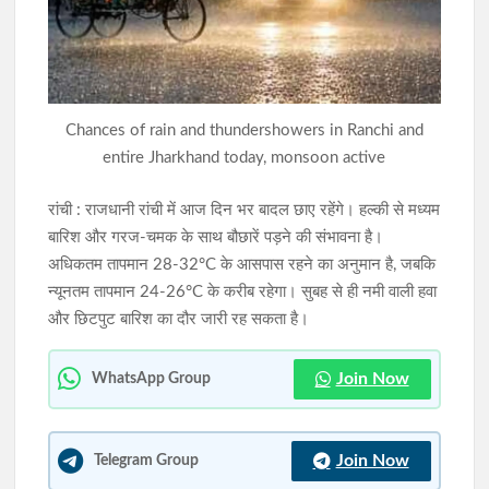
जेपीएससी अभ्यर्थियों के समर्थन में उतरी लोजपा (रामविलास), बीरेन्द्र प्रधान
ने की CBI जांच की मांग
सिमडेगा में अवैध शराब के खिलाफ पुलिस का अभियान तेज, 359 किलो जावा
Chances of rain and thundershowers in Ranchi and
महुआ और 35 लीटर महुआ शराब नष्ट
entire Jharkhand today, monsoon active
रांची : राजधानी रांची में आज दिन भर बादल छाए रहेंगे। हल्की से मध्यम
बारिश और गरज-चमक के साथ बौछारें पड़ने की संभावना है।
अधिकतम तापमान 28-32°C के आसपास रहने का अनुमान है, जबकि
न्यूनतम तापमान 24-26°C के करीब रहेगा। सुबह से ही नमी वाली हवा
और छिटपुट बारिश का दौर जारी रह सकता है।
Join Now
WhatsApp Group
Join Now
Telegram Group