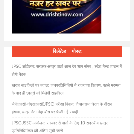
रिलेटेड – पोस्ट
JPSC आंदोलन: सरकार-छात्र वार्ता आज देर शाम संभव , स्टेट गेस्ट हाउस में
होगी बैठक
खराब साइकिलों पर बवाल: जनप्रतिनिधियों ने रुकवाया वितरण, पहले मरम्मत
के बाद ही छात्रों को मिलेगी साइकिल
जेपीएससी-जेएसएससी(JPSC) परीक्षा विवाद: विधानसभा घेराव के दौरान
हंगामा, छात्र नेता नेहा बोरा पर फेंकी गई स्याही
JPSC-JSSC आंदोलन: सरकार से वार्ता के लिए 10 सदस्यीय छात्र
प्रतिनिधिमंडल की अंतिम सूची जारी