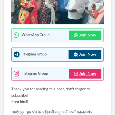
झारखंड में SIR के दौरान 63.24 लाख नोटिस जारी, रांची में सबसे अधिक
6.89 लाख मामले
JPSC-JSSC विवाद पर वाम छात्र संगठनों का शक्ति प्रदर्शन कल,
विधानसभा घेराव की तैयारी
Join Now
WhatsApp Group
Join Now
Telegram Group
Join Now
Instagram Group
Thank you for reading this post, don't forget to
subscribe!
नीरज तिवारी
जमशेदपुर: झारखंड के आदिवासी समुदाय में अपनी पहचान और