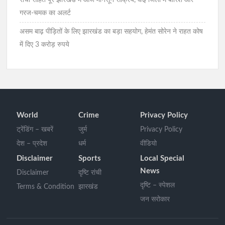
रांची सहित पूरे झारखंड में आज मानसून सक्रिय, कई जिलों में बारिश और
गरज-चमक का अलर्ट
असम बाढ़ पीड़ितों के लिए झारखंड का बड़ा सहयोग, हेमंत सोरेन ने राहत कोष
में दिए 3 करोड़ रुपये
World
Crime
Privacy Policy
ट्रेंडिंग – खबरें
जुर्म
Privacy Policy
देश – प्रदेश
धर्म
वीडियो
Disclaimer
Sports
Local Special
News
Disclaimer
दृष्टि रांची
दृष्टि – स्पेशल
Terms & Condition
झारखंड
जन सरोकार