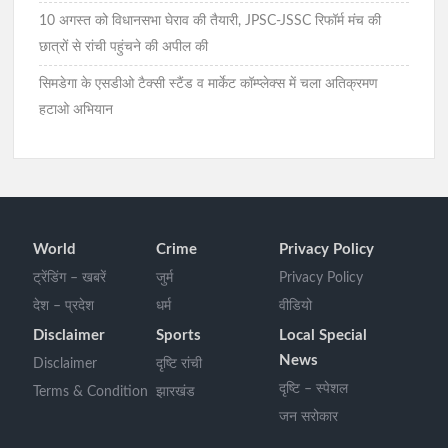
10 अगस्त को विधानसभा घेराव की तैयारी, JPSC-JSSC रिफॉर्म मंच की
छात्रों से रांची पहुंचने की अपील की
सिमडेगा के एसडीओ टैक्सी स्टैंड व मार्केट कॉम्प्लेक्स में चला अतिक्रमण
हटाओ अभियान
World
Crime
Privacy Policy
ट्रेंडिंग – खबरें
जुर्म
Privacy Policy
देश – प्रदेश
धर्म
वीडियो
Disclaimer
Sports
Local Special
News
Disclaimer
दृष्टि रांची
दृष्टि – स्पेशल
Terms & Condition
झारखंड
जन सरोकार