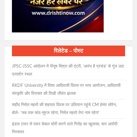
रिलेटेड – पोस्ट
JPSC-JSSC आंदोलन में पीयूष मिश्रा की एंट्री, ‘आरंभ है प्रचंड’ से गूंज उठा
प्रदर्शन स्थल
RKDF University में विश्व आदिवासी दिवस पर भव्य आयोजन, आदिवासी
संस्कृति और विरासत की दिखी जीवंत झलक
शहीद निर्मल महतो की शहादत दिवस पर उलियान पहुंचे CM हेमंत सोरेन,
बोले- ‘जब तक चांद-सूरज रहेगा, निर्मल महतो तेरा नाम रहेगा’
इंडस टावर से पावर केबल चोरी करने वाले गिरोह का खुलासा, चार आरोपी
गिरफ्तार