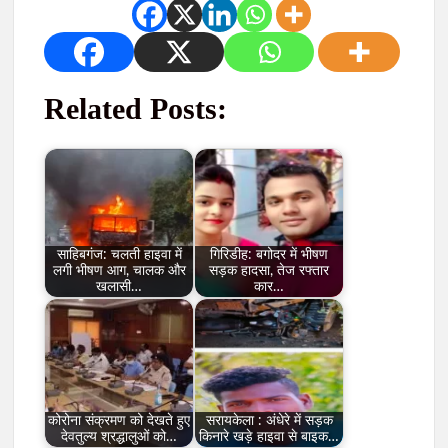
Related Posts:
साहिबगंज: चलती हाइवा में
गिरिडीह: बगोदर में भीषण
लगी भीषण आग, चालक और
सड़क हादसा, तेज रफ्तार
खलासी…
कार…
कोरोना संक्रमण को देखते हुए
सरायकेला : अंधेरे में सड़क
देवतुल्य श्रद्धालुओं को…
किनारे खड़े हाइवा से बाइक…