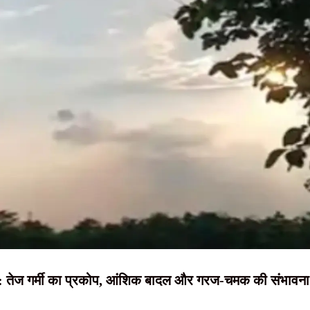
NEWS, हिंदी
न्यूज़ , HINDI
र्डकोर माओवादी गिरफ्तार; AK-47 समेत भारी मात्रा में हथियार बरामद
22 लाख के इनामी तीन हार्डकोर नक्सली गिरफ्तार
SAMACHAR,
 में जीता गोल्ड, झारखंड और देश का बढ़ाया मान
हिंदी समाचार,
 मिस्ट टेक्नोलॉजी अग्निशमन वाहन बेड़े में शामिल
दृष्टि नाउ
सम: तेज गर्मी का प्रकोप, आंशिक बादल और गरज-चमक की संभावना