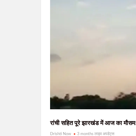
सरायकेला-खरसावां में सुरक्षा बलों की बड़ी सफलता, तीन हा
सरायकेला पुलिस और सीआरपीएफ की बड़ी सफलता, 
13 वर्षीय अरहान आलम ने वर्ल्ड अरनीस चैंपियनशिप
झारखंड की फायर सर्विस हुई और मजबूत, 58 हाईटेक
रांची सहित पूरे झारखंड में आज का मौ
Drishti Now
3 months लाइव अपडेट्स