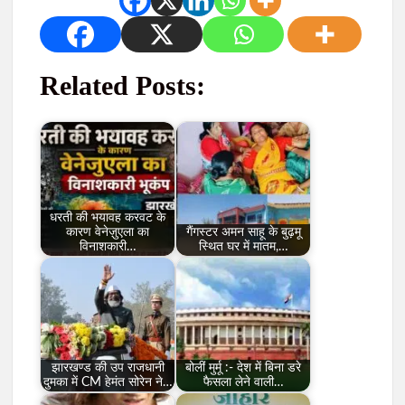
Related Posts:
धरती की भयावह करवट के
कारण वेनेज़ुएला का
गैंगस्टर अमन साहू के बुढ़मू
विनाशकारी…
स्थित घर में मातम,…
झारखण्ड की उप राजधानी
बोलीं मुर्मू :- देश में बिना डरे
दुमका में CM हेमंत सोरेन ने…
फैसला लेने वाली…