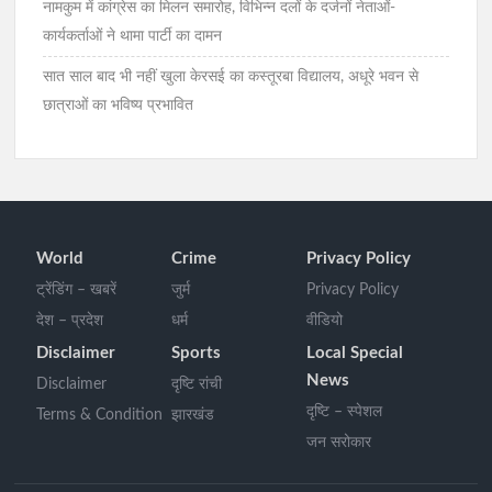
नामकुम में कांग्रेस का मिलन समारोह, विभिन्न दलों के दर्जनों नेताओं-
कार्यकर्ताओं ने थामा पार्टी का दामन
सात साल बाद भी नहीं खुला केरसई का कस्तूरबा विद्यालय, अधूरे भवन से
छात्राओं का भविष्य प्रभावित
World
Crime
Privacy Policy
ट्रेंडिंग – खबरें
जुर्म
Privacy Policy
देश – प्रदेश
धर्म
वीडियो
Disclaimer
Sports
Local Special
News
Disclaimer
दृष्टि रांची
दृष्टि – स्पेशल
Terms & Condition
झारखंड
जन सरोकार