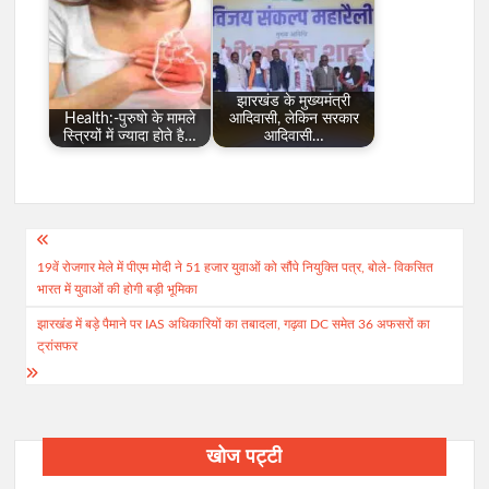
झारखंड के मुख्यमंत्री
Health:-पुरुषो के मामले
आदिवासी, लेकिन सरकार
स्त्रियों में ज्यादा होते है…
आदिवासी…
Post
19वें रोजगार मेले में पीएम मोदी ने 51 हजार युवाओं को सौंपे नियुक्ति पत्र, बोले- विकसित
navigation
भारत में युवाओं की होगी बड़ी भूमिका
झारखंड में बड़े पैमाने पर IAS अधिकारियों का तबादला, गढ़वा DC समेत 36 अफसरों का
ट्रांसफर
खोज पट्टी