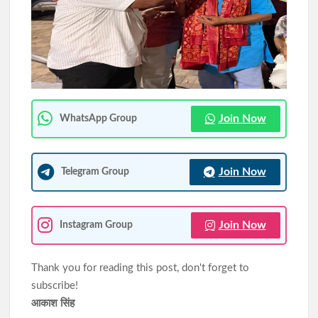
77वें राज्यव्यापी वन महोत्सव में मुख्यमंत्री हेमन्त सोरेन का संदेश, बोले- जल,
जंगल और जमीन का संरक्षण ही समृद्ध झारखंड की कुंजी
मुख्यमंत्री हेमन्त सोरेन को ब्रह्माकुमारी बहनों ने बांधी राखी, दिया प्रेम, सद्भाव
और पवित्रता का संदेश
Join Now
WhatsApp Group
Join Now
Telegram Group
Join Now
Instagram Group
Thank you for reading this post, don't forget to
subscribe!
आकाश सिंह