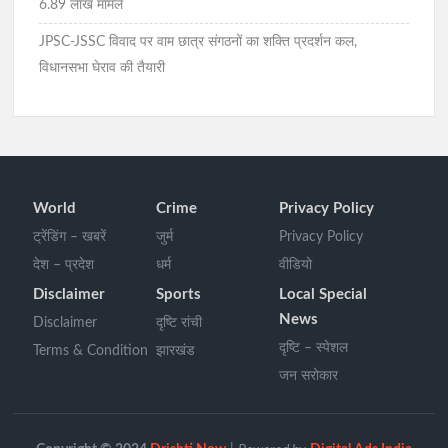
6.89 लाख मामले
JPSC-JSSC विवाद पर वाम छात्र संगठनों का शक्ति प्रदर्शन कल,
विधानसभा घेराव की तैयारी
World
Crime
Privacy Policy
ट्रेंडिंग – खबरें
जुर्म
Privacy Policy
देश – प्रदेश
धर्म
वीडियो
Disclaimer
Sports
Local Special
News
Disclaimer
दृष्टि रांची
दृष्टि – स्पेशल
Terms & Condition
झारखंड
जन सरोकार