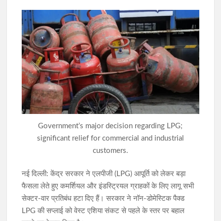
मुंगेर में 11.67 करोड़ के निवेश घोटाले पर ED की बड़ी कार्रवाई, पांच ठिकानों
पर छापेमारी
JPSC-JSSC छात्र आंदोलन को राहुल गांधी का समर्थन, शिक्षा व्यवस्था में
सुधार की उठाई मांग
AI डीपफेक पर सरकार की बड़ी सख्ती: 3 घंटे में हटाना होगा अवैध कंटेंट,
नियम तोड़ने पर सोशल मीडिया प्लेटफॉर्म्स पर होगी कार्रवाई
राहे हत्याकांड का खुलासा: मुख्य आरोपी समेत तीन गिरफ्तार, हत्या में प्रयुक्त
Government’s major decision regarding LPG;
फरसा बरामद
significant relief for commercial and industrial
customers.
नई दिल्ली: केंद्र सरकार ने एलपीजी (LPG) आपूर्ति को लेकर बड़ा
फैसला लेते हुए कमर्शियल और इंडस्ट्रियल ग्राहकों के लिए लागू सभी
सेक्टर-वार प्रतिबंध हटा दिए हैं। सरकार ने नॉन-डोमेस्टिक पैक्ड
LPG की सप्लाई को वेस्ट एशिया संकट से पहले के स्तर पर बहाल