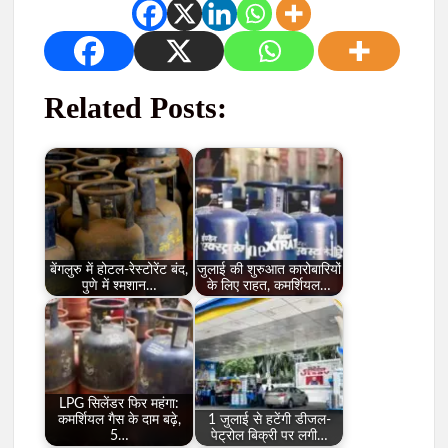
Related Posts:
बेंगलुरु में होटल-रेस्टोरेंट बंद,
जुलाई की शुरुआत कारोबारियों
पुणे में श्मशान…
के लिए राहत, कमर्शियल…
LPG सिलेंडर फिर महंगा:
कमर्शियल गैस के दाम बढ़े,
1 जुलाई से हटेंगी डीजल-
5…
पेट्रोल बिक्री पर लगी…