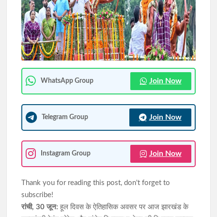
खराब साइकिलों पर बवाल: जनप्रतिनिधियों ने रुकवाया वितरण, पहले मरम्मत
के बाद ही छात्रों को मिलेगी साइकिल
जेपीएससी-जेएसएससी(JPSC) परीक्षा विवाद: विधानसभा घेराव के दौरान
हंगामा, छात्र नेता नेहा बोरा पर फेंकी गई स्याही
Join Now
WhatsApp Group
Join Now
Telegram Group
Join Now
Instagram Group
Thank you for reading this post, don't forget to
subscribe!
रांची, 30 जून:
हूल दिवस के ऐतिहासिक अवसर पर आज झारखंड के