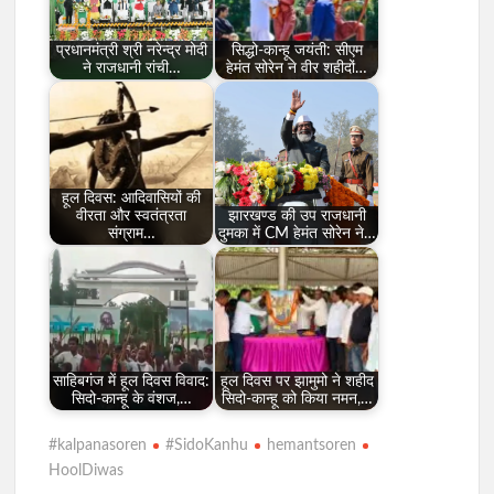
प्रधानमंत्री श्री नरेन्द्र मोदी
सिद्धो-कान्हू जयंती: सीएम
ने राजधानी रांची…
हेमंत सोरेन ने वीर शहीदों…
हूल दिवस: आदिवासियों की
वीरता और स्वतंत्रता
झारखण्ड की उप राजधानी
संग्राम…
दुमका में CM हेमंत सोरेन ने…
साहिबगंज में हूल दिवस विवाद:
हूल दिवस पर झामुमो ने शहीद
सिदो-कान्हू के वंशज,…
सिदो-कान्हू को किया नमन,…
#kalpanasoren
#SidoKanhu
hemantsoren
HoolDiwas