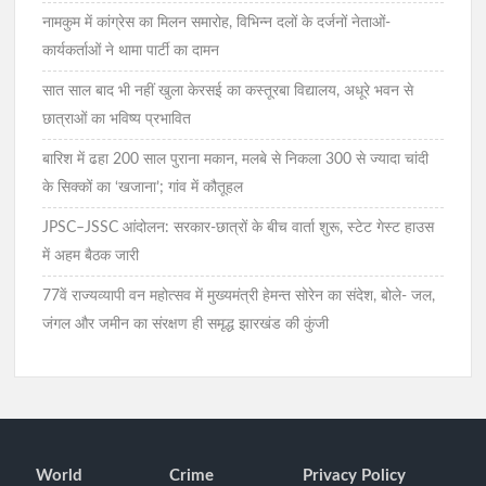
नामकुम में कांग्रेस का मिलन समारोह, विभिन्न दलों के दर्जनों नेताओं-
कार्यकर्ताओं ने थामा पार्टी का दामन
सात साल बाद भी नहीं खुला केरसई का कस्तूरबा विद्यालय, अधूरे भवन से
छात्राओं का भविष्य प्रभावित
बारिश में ढहा 200 साल पुराना मकान, मलबे से निकला 300 से ज्यादा चांदी
के सिक्कों का ‘खजाना’; गांव में कौतूहल
JPSC–JSSC आंदोलन: सरकार-छात्रों के बीच वार्ता शुरू, स्टेट गेस्ट हाउस
में अहम बैठक जारी
77वें राज्यव्यापी वन महोत्सव में मुख्यमंत्री हेमन्त सोरेन का संदेश, बोले- जल,
जंगल और जमीन का संरक्षण ही समृद्ध झारखंड की कुंजी
World
Crime
Privacy Policy