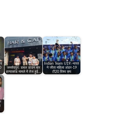
िव
Indian Team U19:-भारत
RD
जमशेदपुर: डबल डाउन बार
ने जीता महिला अंडर-19
हत्याकांड मामले में तेज हुई…
टी20 विश्व कप
े
ज