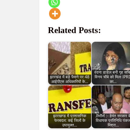
Related Posts:
वंदना डाडेल बनी गृह सच
झारखंड में बड़े पैमाने पर 48
विनय चौबे को मिला IP
आईपीएस अधिकारियों के…
का…
झारखण्ड में प्रशासनिक
JMM :- हेमंत सरकार क
फेरबदल: कई जिलों के
विधायक प्रतिनिधि पंक
उपायुक्त…
मिश्रा…