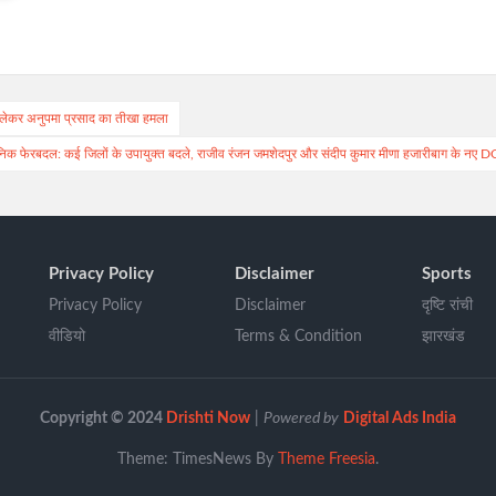
को लेकर अनुपमा प्रसाद का तीखा हमला
सनिक फेरबदल: कई जिलों के उपायुक्त बदले, राजीव रंजन जमशेदपुर और संदीप कुमार मीणा हजारीबाग के नए D
Privacy Policy
Disclaimer
Sports
Privacy Policy
Disclaimer
दृष्टि रांची
वीडियो
Terms & Condition
झारखंड
Copyright © 2024
Drishti Now
|
Powered by
Digital Ads India
Theme: TimesNews By
Theme Freesia
.