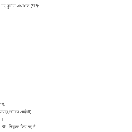
े नए पुलिस अधीक्षक (SP):
ैं:
: पलामू जोनल आईजी)।
े।
TS SP नियुक्त किए गए हैं।