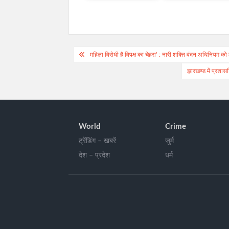
Post
महिला विरोधी है विपक्ष का चेहरा’ : नारी शक्ति वंदन अधिनियम 
navigation
झारखण्ड में प्रशा
World
Crime
ट्रेंडिंग – खबरें
जुर्म
देश – प्रदेश
धर्म