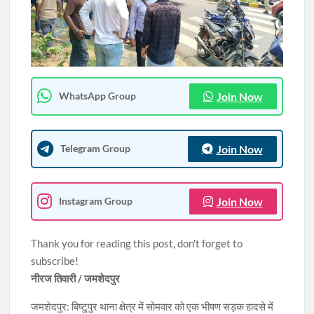
JPSC-JSSC भर्ती विवाद: छात्रों ने गठित किया प्रतिनिधिमंडल, सरकार की
उच्च स्तरीय कमेटी से होगी वार्ता
खलारी में तीन लापता बच्चे सकुशल बरामद, आरोपी गिरफ्तार
Join Now
WhatsApp Group
Join Now
Telegram Group
Join Now
Instagram Group
Thank you for reading this post, don't forget to
subscribe!
नीरज तिवारी / जमशेदपुर
जमशेदपुर: बिष्टुपुर थाना क्षेत्र में सोमवार को एक भीषण सड़क हादसे में