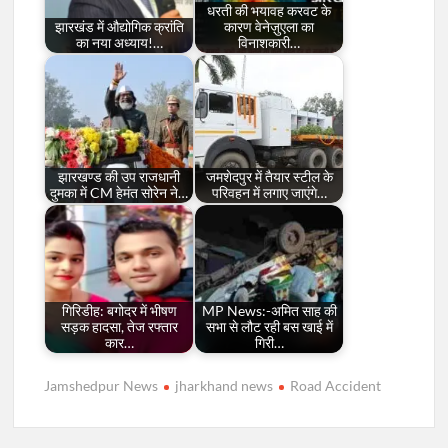
धरती की भयावह करवट के
झारखंड में औद्योगिक क्रांति
कारण वेनेज़ुएला का
का नया अध्याय!…
विनाशकारी…
झारखण्ड की उप राजधानी
जमशेदपुर में तैयार स्टील के
दुमका में CM हेमंत सोरेन ने…
परिवहन में लगाए जाएंगे…
गिरिडीह: बगोदर में भीषण
MP News:-अमित साह की
सड़क हादसा, तेज रफ्तार
सभा से लौट रही बस खाई में
कार…
गिरी…
Jamshedpur News
jharkhand news
Road Accident