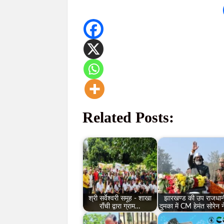
Related Posts:
श्री सर्वेश्वरी समूह - शाखा
झारखण्ड की उप राजधान
राँची द्वारा ग्राम…
दुमका में CM हेमंत सोरेन 