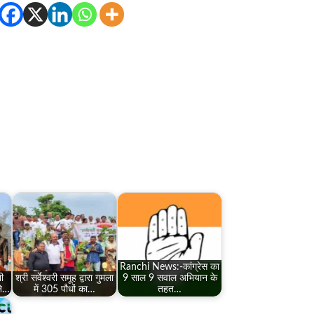
Ranchi News:-कांग्रेस का
ी
श्री सर्वेश्वरी समूह द्वारा गुमला
9 साल 9 सवाल अभियान के
ने…
में 305 पौधों का…
तहत…