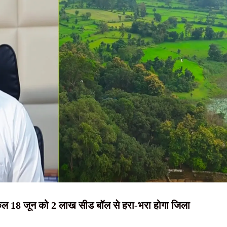
NEWS, हिंदी
 का संदेश, बोले- जल, जंगल और जमीन का संरक्षण ही समृद्ध झारखंड की कुंजी
बांधी राखी, दिया प्रेम, सद्भाव और पवित्रता का संदेश
न्यूज़ , HINDI
व , स्टेट गेस्ट हाउस में होगी बैठक
SAMACHAR,
या वितरण, पहले मरम्मत के बाद ही छात्रों को मिलेगी साइकिल
हिंदी समाचार,
 घेराव के दौरान हंगामा, छात्र नेता नेहा बोरा पर फेंकी गई स्याही
दृष्टि नाउ
कल 18 जून को 2 लाख सीड बॉल से हरा-भरा होगा जिला