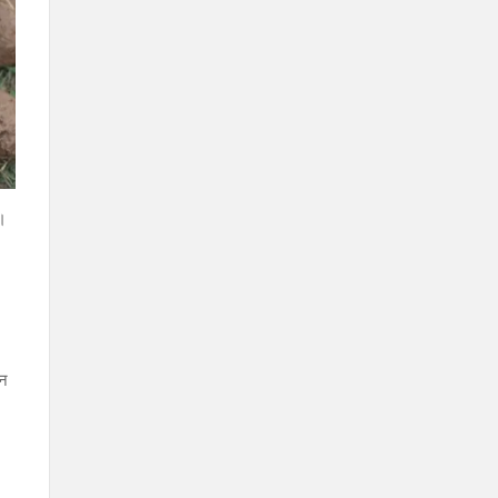
ै।
ान