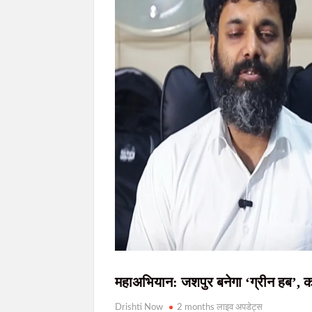
77वें राज्यव्यापी वन महोत्सव में मुख्यमंत्री हेमन्त सोरेन
मुख्यमंत्री हेमन्त सोरेन को ब्रह्माकुमारी बहनों ने 
JPSC आंदोलन: सरकार-छात्र वार्ता आज देर शाम संभ
खराब साइकिलों पर बवाल: जनप्रतिनिधियों ने रुकवा
जेपीएससी-जेएसएससी(JPSC) परीक्षा विवाद: विधानसभा
महाअभियान: जशपुर बनेगा ‘ग्रीन हब’, 
Drishti Now
2 months लाइव अपडेट्स