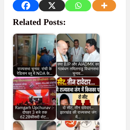
Related Posts:
क्या BJP और AIADMK का
राज्यसभा चुनाव: रांची के
गठबंधन तमिलनाडू विधानसभा
रेडिसन ब्लू में NDA के…
चुनाव…
Ramgarh Upchunav :-
दो सीट, तीन दावेदार...
दोपहर 3 बजे तक
झारखंड की राज्यसभा जंग
62.28फीसदी वोट…
में…