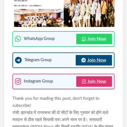
राहे हत्याकांड का खुलासा: मुख्य आरोपी समेत तीन गिरफ्तार, हत्या में प्रयुक्त
फरसा बरामद
सिमडेगा में डीएलएमसी बैठक: न्यायिक व्यवस्था को अधिक प्रभावी बनाने पर
जोर, 50 से अधिक एजेंडों की समीक्षा
Join Now
WhatsApp Group
Join Now
Telegram Group
Join Now
Instagram Group
Thank you for reading this post, don't forget to
subscribe!
रांची: झारखंड में राज्यसभा की दो सीटों के लिए गुरुवार को होने वाले
मतदान से ठीक पहले सियासी पारा अपने चरम पर है। सत्ताधारी
महागठबंधन (INDIA Bloc) और विपक्षी एनडीए (NDA) के बीच संख्या