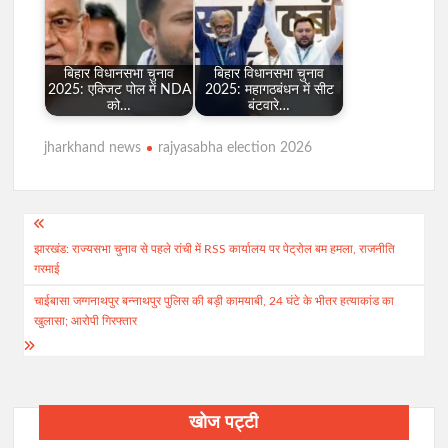
बिहार विधानसभा चुनाव
बिहार विधानसभा चुनाव
2025: एक्जिट पोल में NDA
2025: महागठबंधन में सीट
को…
बंटवारे…
jharkhand news
rajyasabha election 2026
Post
झारखंड: राज्यसभा चुनाव से पहले रांची में RSS कार्यालय पर पेट्रोल बम हमला, राजनीति
navigation
गरमाई
चाईबासा जग्गनाथपुर बन्नाथपुर पुलिस की बड़ी कामयाबी, 24 घंटे के भीतर हत्याकांड का
खुलासा; आरोपी गिरफ्तार
खोज पट्टी