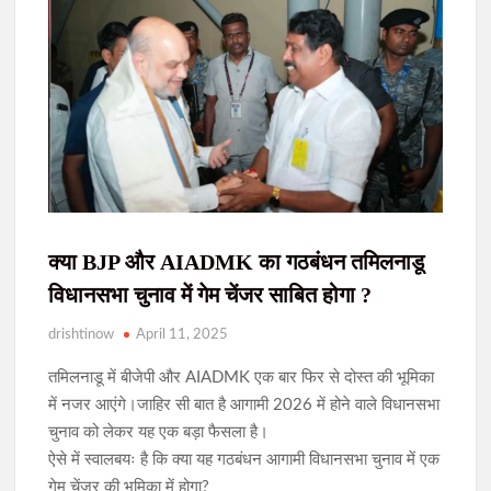
भारी बारिश का अलर्ट
दृष
JPSC-JSSC भर्ती घोटाला: CID की बड़ी कार्रवाई, रांची-लखनऊ से पांच और
गिरफ्तार, अब तक कुल 19 आरोपी को CID ने पकड़ा
150 करोड़ हवाला जांच में ईडी की बड़ी कार्रवाई, अखिलेश सिंह के कथित
नेटवर्क से जुड़े रोहतक के बीयर प्लांट पर छापा
जुआ खेलते पांच जुआरी पुलिस के हत्थे चढ़े, खदेड़कर किया गिरफ्तार
क्या BJP और AIADMK का गठबंधन तमिलनाडू
सिमडेगा की खबर : मलेरिया पर अलर्ट दूसरी खबर जनगणना-2027 की
तैयारी तेज ..
विधानसभा चुनाव में गेम चेंजर साबित होगा ?
drishtinow
April 11, 2025
झारखंड विधानसभा के मानसून सत्र को लेकर सत्ता पक्ष की रणनीति बैठक,
मुख्यमंत्री हेमन्त सोरेन ने की अध्यक्षता
तमिलनाडू में बीजेपी और AIADMK एक बार फिर से दोस्त की भूमिका
में नजर आएंगे।जाहिर सी बात है आगामी 2026 में होने वाले विधानसभा
झारखंड विधानसभा के मॉनसून सत्र के दौरान नए विधानसभा परिसर के 750
चुनाव को लेकर यह एक बड़ा फैसला है।
मीटर दायरे में निषेधाज्ञा लागू
ऐसे में स्वालबयः है कि क्या यह गठबंधन आगामी विधानसभा चुनाव में एक
गेम चेंजर की भूमिका में होगा?