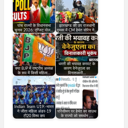
पांच राज्यों के विधानसभा
झारखण्ड की उप राजधानी
चुनाव 2026: एग्जिट पोल…
दुमका में CM हेमंत सोरेन ने…
धरती की भयावह करवट के
क्या BJP में राष्ट्रीय अध्यक्ष
कारण वेनेज़ुएला का
के रूप में किसी महिला…
विनाशकारी…
Indian Team U19:-भारत
ने जीता महिला अंडर-19
परिसीमन पर हेमंत का साउथ
टी20 विश्व कप
के राज्यो को समर्थन ,…