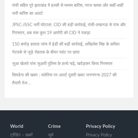
रांची सहित पूरे झारखंड में हल्की से मध्यम बारिश, गरज-चमक और कहीं-कहीं
भारी बारिश का अलर्ट
JPSC-JSSC भर्ती घोटाला: CID की बड़ी कार्रवाई, रांची-लखनऊ से पांच और
गिरफ्तार, अब तक कुल 19 आरोपी को CID ने पकड़ा
150 करोड़ हवाला जांच में ईडी की बड़ी कार्रवाई, अखिलेश सिंह के कथित
नेटवर्क से जुड़े रोहतक के बीयर प्लांट पर छापा
जुआ खेलते पांच जुआरी पुलिस के हत्थे चढ़े, खदेड़कर किया गिरफ्तार
सिमडेगा की खबर : मलेरिया पर अलर्ट दूसरी खबर जनगणना-2027 की
तैयारी तेज ..
World
Crime
Privacy Policy
ट्रेंडिंग – खबरें
जुर्म
Privacy Policy