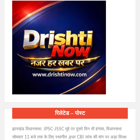
रिलेटेड – पोस्ट
झारखंड विधानसभा: JPSC-JSSC मुद्दे पर दूसरे दिन भी हंगामा, विधानसभा
सोमवार 11 बजे तक के लिए स्थागीत ,इधर CBI जांच की मांग पर अड़ा विपक्ष