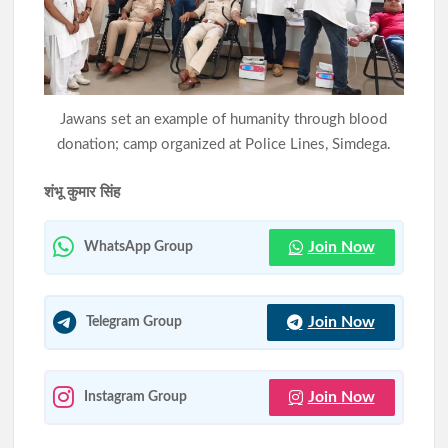
शादी का झांसा देकर दुष्कर्म करने का आरोपी मुंबई से गिरफ्तार, न्यायिक
हिरासत में भेजा गया
झारखंड में SIR के दौरान 63.24 लाख नोटिस जारी, रांची में सबसे अधिक
Jawans set an example of humanity through blood
6.89 लाख मामले
donation; camp organized at Police Lines, Simdega.
शंभू कुमार सिंह
Join Now
WhatsApp Group
Join Now
Telegram Group
Join Now
Instagram Group