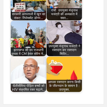
रांची उपायुक्त मंजूनाथ
सरकारी अस्पतालों में खून का
भजंत्री की अध्यक्षता में
संकट: रिप्लेसमेंट डोनर…
सदर…
उपायुक्त मंजूनाथ भजंत्री ने
झारखण्ड की उप राजधानी
रक्तदान कर रक्तदान
दुमका में CM हेमंत सोरेन ने…
शिविर…
आपका रक्तदान करना किसी
थैलीसीमिया पीड़ित बच्चों को
के जीवनदान के सामान है :
HIV संक्रमित रक्त चढ़ाने…
उपायुक्त.