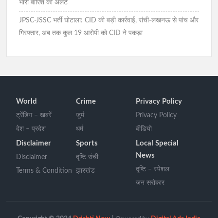
भारी बारिश का अलर्ट
JPSC-JSSC भर्ती घोटाला: CID की बड़ी कार्रवाई, रांची-लखनऊ से पांच और
गिरफ्तार, अब तक कुल 19 आरोपी को CID ने पकड़ा
World
Crime
Privacy Policy
ट्रेंडिंग – खबरें
जुर्म
Privacy Policy
देश – प्रदेश
धर्म
वीडियो
Disclaimer
Sports
Local Special
News
Disclaimer
दृष्टि रांची
दृष्टि – स्पेशल
Terms & Condition
झारखंड
जन सरोकार