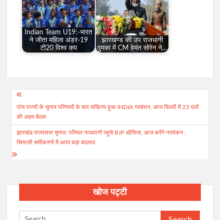
Indian Team U19:-भारत
ने जीता महिला अंडर-19
झारखण्ड की उप राजधानी
टी20 विश्व कप
दुमका में CM हेमंत सोरेन ने…
Post
पांच राज्यों के चुनाव परिणामों के बाद सक्रिय हुआ INDIA गठबंधन, आज दिल्ली में 23 दलों
navigation
की अहम बैठक
झारखंड राज्यसभा चुनाव: परिमल नाथवानी पहुचे BJP ऑफिस, आज करेंगे नामांकन ,
सियासी समीकरणों में आया बड़ा बदलाव
खोज पट्टी
Search