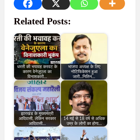
Related Posts:
धरती की भयावह करवट के
भाजपा अध्यक्ष के लिए
कारण वेनेज़ुएला का
नोटिफिकेशन हुआ
विनाशकारी…
जारी...नितिन…
झारखंड के मुख्यमंत्री
आदिवासी, लेकिन सरकार
14 मई से 18 वर्ष से अधिक
आदिवासी…
उम्र के लोगों का होगा…