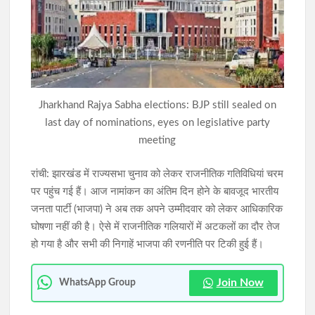
सिमडेगा की खबर : मलेरिया पर अलर्ट दूसरी खबर जनगणना-2027 की
तैयारी तेज ..
झारखंड विधानसभा के मानसून सत्र को लेकर सत्ता पक्ष की रणनीति बैठक,
मुख्यमंत्री हेमन्त सोरेन ने की अध्यक्षता
Jharkhand Rajya Sabha elections: BJP still sealed on
last day of nominations, eyes on legislative party
meeting
रांची: झारखंड में राज्यसभा चुनाव को लेकर राजनीतिक गतिविधियां चरम
पर पहुंच गई हैं। आज नामांकन का अंतिम दिन होने के बावजूद भारतीय
जनता पार्टी (भाजपा) ने अब तक अपने उम्मीदवार को लेकर आधिकारिक
घोषणा नहीं की है। ऐसे में राजनीतिक गलियारों में अटकलों का दौर तेज
हो गया है और सभी की निगाहें भाजपा की रणनीति पर टिकी हुई हैं।
Join Now
WhatsApp Group