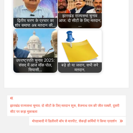
झारखंड राज्यसभा चुनाव
द्वितीय चरण के प्रचार का
आज: दो सीटों के लिए मतदान,
शोर समाप्त अब मतदान की…
…
उपराष्ट्रपति चुनाव 2025:
संसद में आज मॉक पोल,
बड़े हो या जवान, सभी करे
सियासी…
मतदान.
Post
झारखंड राज्यसभा चुनाव: दो सीटों के लिए मतदान शुरू, बैजनाथ राम की जीत पक्की, दूसरी
navigation
सीट पर कड़ा मुकाबला
मोरहाबादी में डिलीवरी बॉय से मारपीट, सैकड़ों कर्मियों ने किया प्रदर्शन