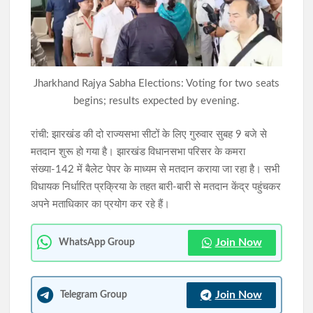
JPSC-JSSC छात्र आंदोलन को राहुल गांधी का समर्थन, शिक्षा व्यवस्था में
सुधार की उठाई मांग
AI डीपफेक पर सरकार की बड़ी सख्ती: 3 घंटे में हटाना होगा अवैध कंटेंट,
Jharkhand Rajya Sabha Elections: Voting for two seats
नियम तोड़ने पर सोशल मीडिया प्लेटफॉर्म्स पर होगी कार्रवाई
begins; results expected by evening.
रांची: झारखंड की दो राज्यसभा सीटों के लिए गुरुवार सुबह 9 बजे से
मतदान शुरू हो गया है। झारखंड विधानसभा परिसर के कमरा
संख्या-142 में बैलेट पेपर के माध्यम से मतदान कराया जा रहा है। सभी
विधायक निर्धारित प्रक्रिया के तहत बारी-बारी से मतदान केंद्र पहुंचकर
अपने मताधिकार का प्रयोग कर रहे हैं।
Join Now
WhatsApp Group
Join Now
Telegram Group