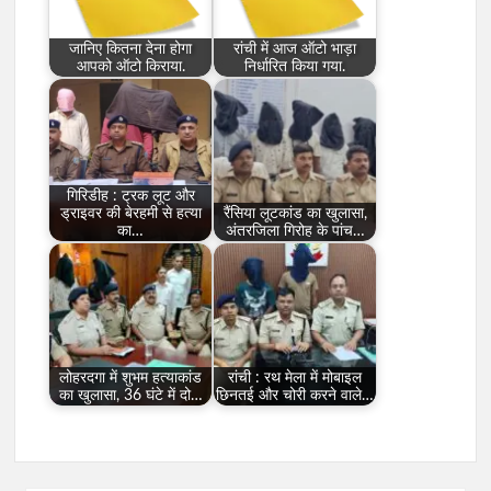
जानिए कितना देना होगा
रांची में आज ऑटो भाड़ा
आपको ऑटो किराया.
निर्धारित किया गया.
गिरिडीह : ट्रक लूट और
ड्राइवर की बेरहमी से हत्या
रैंसिया लूटकांड का खुलासा,
का…
अंतरजिला गिरोह के पांच…
लोहरदगा में शुभम हत्याकांड
रांची : रथ मेला में मोबाइल
का खुलासा, 36 घंटे में दो…
छिनतई और चोरी करने वाले…