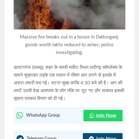
झारखंड में SIR के दौरान 63.24 लाख नोटिस जारी, रांची में सबसे अधिक
6.89 लाख मामले
JPSC-JSSC विवाद पर वाम छात्र संगठनों का शक्ति प्रदर्शन कल,
Massive fire breaks out in a house in Daltonganj;
विधानसभा घेराव की तैयारी
goods worth lakhs reduced to ashes; police
investigating.
डाल्टनगंज (पलामू): शहर के सब्जी मार्केट स्थित लदीगढ़ कॉम्प्लेक्स के
सामने शुक्रवार तड़के एक मकान में भीषण आग लगने से इलाके में
अफरा-तफरी मच गई। घटना सुबह करीब 4:30 बजे की है। आग की
लपटें उठती देख आसपास के लोग मौके पर जुट गए और तत्काल इसकी
सूचना दमकल विभाग को दी गई।
Join Now
WhatsApp Group
Join Now
Telegram Group