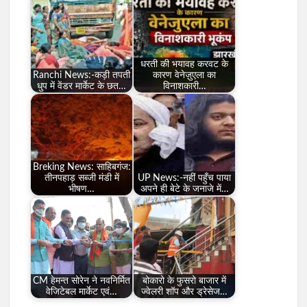
धरती की भयावह करवट के
Ranchi News:-कड़ी तपती
कारण वेनेज़ुएला का
धुप में वेंडर मार्केट के छत…
विनाशकारी…
Breking News: साहिबगंज:
तीनपहाड़ सब्जी मंडी में
UP News:-नहीं पहुँच पाया
भीषण…
अपने ही बेटे के जनाजे में…
CM हेमन्त सोरेन ने नवनिर्मित
बोकारो के फुसरो बाजार में
वेजिटेबल मार्केट एवं…
ज्वेलरी शॉप और ड्रेसेज…