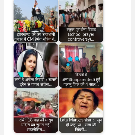
स्कूल प्रार्थना विवाद
झारखण्ड की उप राजधानी
(school prayer
दुमका में CM हेमंत सोरेन ने…
controversy)…
दिल्ली में
कहाँ है अर्चना तिवारी ? चलती
अनाथ(unparented) हुई
ट्रेन से गायब अर्चना…
पलामू जिले की 4 साल…
रांची: 18 माह की मासूम
Lata Mangeshkar :- खुद
अदिति का सुराग नहीं,
ही कहा था - लता की
आक्रोशित…
ज़िंदगी…