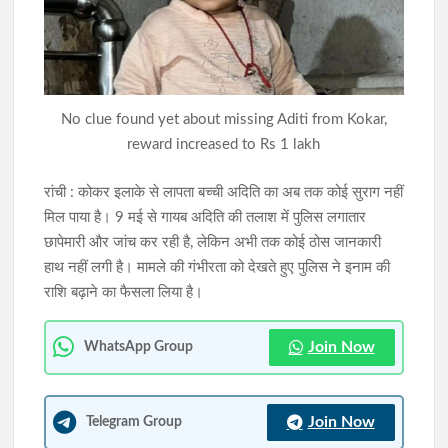
10 अगस्त को विधानसभा घेराव की तैयारी, JPSC-JSSC रिफॉर्म मंच की
छात्रों से रांची पहुंचने की अपील की
सिमडेगा के एसडीओ टैक्सी स्टैंड व मार्केट कॉम्प्लेक्स में चला अतिक्रमण
No clue found yet about missing Aditi from Kokar,
हटाओ अभियान
reward increased to Rs 1 lakh
रांची : कोकर इलाके से लापता बच्ची अदिति का अब तक कोई सुराग नहीं
मिल पाया है। 9 मई से गायब अदिति की तलाश में पुलिस लगातार
छापेमारी और जांच कर रही है, लेकिन अभी तक कोई ठोस जानकारी
हाथ नहीं लगी है। मामले की गंभीरता को देखते हुए पुलिस ने इनाम की
राशि बढ़ाने का फैसला लिया है।
Join Now
WhatsApp Group
Join Now
Telegram Group