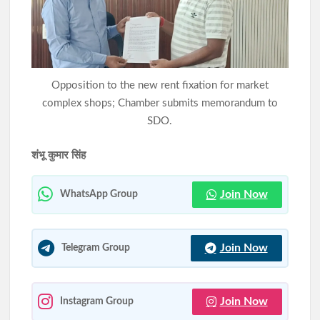
झारखंड की फायर सर्विस हुई और मजबूत, 58 हाईटेक मिस्ट टेक्नोलॉजी
अग्निशमन वाहन बेड़े में शामिल
चांडिल के होटल में गैस रिसाव से लगी आग, दमकल और ग्रामीणों की सूझबूझ
से टला बड़ा हादसा
Opposition to the new rent fixation for market
complex shops; Chamber submits memorandum to
SDO.
शंभू कुमार सिंह
Join Now
WhatsApp Group
Join Now
Telegram Group
Join Now
Instagram Group