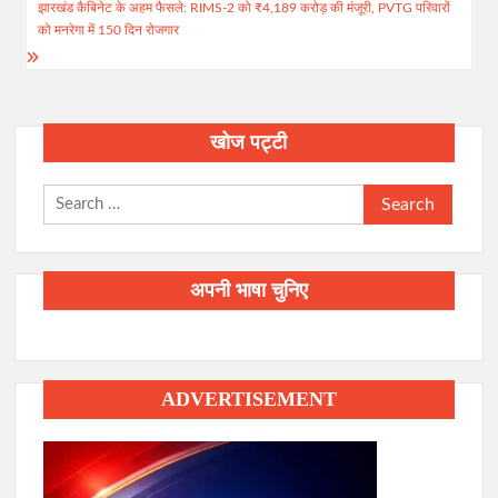
झारखंड कैबिनेट के अहम फैसले: RIMS-2 को ₹4,189 करोड़ की मंजूरी, PVTG परिवारों
को मनरेगा में 150 दिन रोजगार
खोज पट्टी
Search
for:
अपनी भाषा चुनिए
ADVERTISEMENT