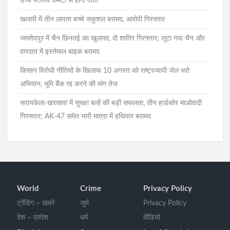
उच्च स्तरीय कमेटी से होगी वार्ता
खलारी में तीन लापता बच्चे सकुशल बरामद, आरोपी गिरफ्तार
जमशेदपुर में चैन छिनतई का खुलासा, दो शातिर गिरफ्तार; लूटा गया चैन और
वारदात में इस्तेमाल बाइक बरामद
किसान विरोधी नीतियों के खिलाफ 10 अगस्त को राष्ट्रव्यापी जेल भरो
अभियान, भूमि बैंक रद्द करने की मांग तेज
सरायकेला-खरसावां में सुरक्षा बलों की बड़ी सफलता, तीन हार्डकोर माओवादी
गिरफ्तार; AK-47 समेत भारी मात्रा में हथियार बरामद
World
Crime
Privacy Policy
ट्रेंडिंग – खबरें
जुर्म
Privacy Policy
देश – प्रदेश
धर्म
वीडियो