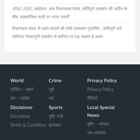
JPSC-JSSC आंदोलन: कल विधानसभा घेराव, शांतिपूर्ण प्रदर्शन की अपील के
बीच असामाजिक तत्वों पर नजर जरूरी
विधानसभा घेराव से पहले छात्रों को रांची प्रशासन गुजारिश , शांतिपूर्ण करे
प्रोटेस्ट गैरकानूनी प्रदर्शन से करियर पर पड़ सकता है असर
World
Crime
Privacy Policy
ट्रेंडिंग – खबरें
जुर्म
Privacy Policy
देश – प्रदेश
धर्म
वीडियो
Disclaimer
Sports
Local Special
News
Disclaimer
दृष्टि रांची
दृष्टि – स्पेशल
Terms & Condition
झारखंड
जन सरोकार