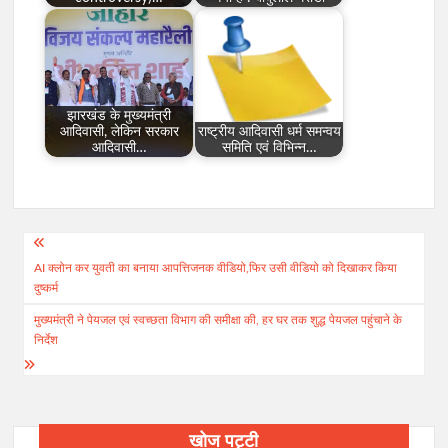
झारखंड के मुख्यमंत्री
आदिवासी, लेकिन सरकार
राष्ट्रीय आदिवासी धर्म समन्वय
आदिवासी…
समिति एवं विभिन्न…
Post
AI क्लोन कर युवती का बनाया आपत्तिजनक वीडियो,फिर उसी वीडियो को दिखाकर किया
navigation
दुष्कर्म
मुख्यमंत्री ने पेयजल एवं स्वच्छता विभाग की समीक्षा की, हर घर तक शुद्ध पेयजल पहुंचाने के
निर्देश
खोज पट्टी