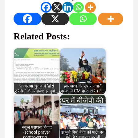
Related Posts:
राज्यसभा चुनाव में 'हॉर्स
झारखण्ड की उप राजधानी
ट्रेडिंग' की आशंका: झामुमो…
दुमका में CM हेमंत सोरेन ने…
स्कूल प्रार्थना विवाद
(school prayer
झामुमो मियां बीवी की पार्टी बन
controversy)…
गयी है : बाबुलाल मरांडी