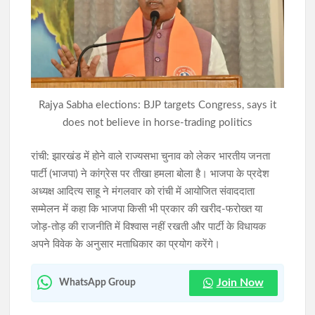
JPSC-JSSC आंदोलन: 10 अगस्त के विधानसभा घेराव की तैयारी पूरी,
देवेंद्रनाथ महतो का आमरण अनशन 8वें दिन भी जारी
झारखंड में छात्र संगठनों और सरकार की वार्ता खत्म, 14वीं JPSC रद्द करने
पर बनी सहमति; CGL और एज रिलैक्सेशन पर गतिरोध
Rajya Sabha elections: BJP targets Congress, says it
does not believe in horse-trading politics
रांची: झारखंड में होने वाले राज्यसभा चुनाव को लेकर भारतीय जनता
पार्टी (भाजपा) ने कांग्रेस पर तीखा हमला बोला है। भाजपा के प्रदेश
अध्यक्ष आदित्य साहू ने मंगलवार को रांची में आयोजित संवाददाता
सम्मेलन में कहा कि भाजपा किसी भी प्रकार की खरीद-फरोख्त या
जोड़-तोड़ की राजनीति में विश्वास नहीं रखती और पार्टी के विधायक
अपने विवेक के अनुसार मताधिकार का प्रयोग करेंगे।
Join Now
WhatsApp Group