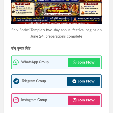
10 अगस्त को विधानसभा घेराव की तैयारी, JPSC-JSSC रिफॉर्म मंच की
छात्रों से रांची पहुंचने की अपील की
सिमडेगा के एसडीओ टैक्सी स्टैंड व मार्केट कॉम्प्लेक्स में चला अतिक्रमण
Shiv Shakti Temple’s two-day annual festival begins on
हटाओ अभियान
June 24, preparations complete
शंभू कुमार सिंह
Join Now
WhatsApp Group
Join Now
Telegram Group
Join Now
Instagram Group