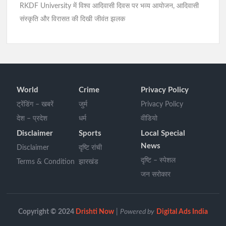
RKDF University में विश्व आदिवासी दिवस पर भव्य आयोजन, आदिवासी
संस्कृति और विरासत की दिखी जीवंत झलक
World
Crime
Privacy Policy
ट्रेंडिंग – खबरें
जुर्म
Privacy Policy
देश – प्रदेश
धर्म
वीडियो
Disclaimer
Sports
Local Special
News
Disclaimer
दृष्टि रांची
दृष्टि – स्पेशल
Terms & Condition
झारखंड
जन सरोकार
Copyright © 2024
Drishti Now
|
Powered by
Digital Ads India