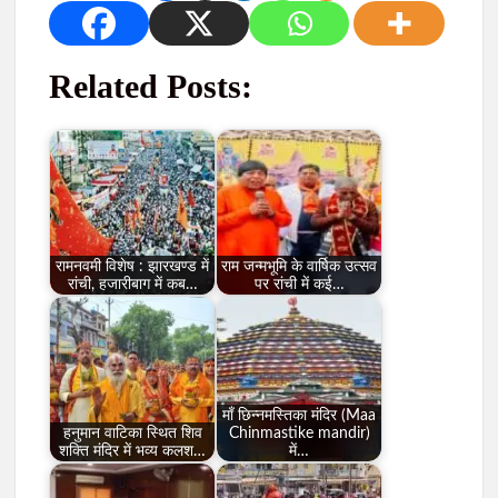
Related Posts:
रामनवमी विशेष : झारखण्ड में
राम जन्मभूमि के वार्षिक उत्सव
रांची, हजारीबाग में कब…
पर रांची में कई…
माँ छिन्नमस्तिका मंदिर (Maa
हनुमान वाटिका स्थित शिव
Chinmastike mandir)
शक्ति मंदिर में भव्य कलश…
में…