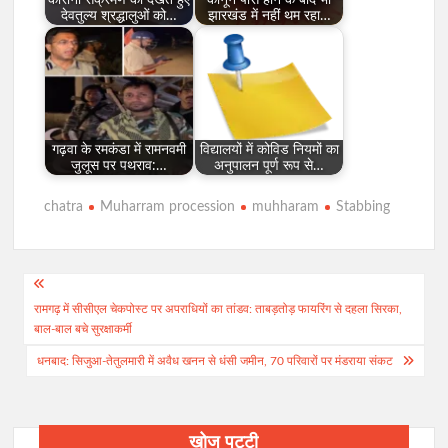
देवतुल्य श्रद्धालुओं को…
झारखंड में नहीं थम रहा…
गढ़वा के रमकंडा में रामनवमी
विद्यालयों में कोविड नियमों का
जुलूस पर पथराव:…
अनुपालन पूर्ण रूप से…
chatra
Muharram procession
muhharam
Stabbing
Post
रामगढ़ में सीसीएल चेकपोस्ट पर अपराधियों का तांडव: ताबड़तोड़ फायरिंग से दहला सिरका,
navigation
बाल-बाल बचे सुरक्षाकर्मी
धनबाद: सिजुआ-तेतुलमारी में अवैध खनन से धंसी जमीन, 70 परिवारों पर मंडराया संकट
खोज पट्टी