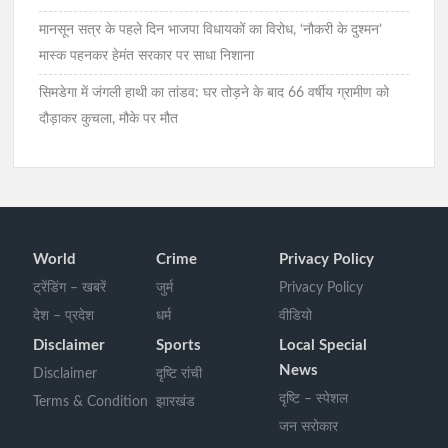
मानसून सत्र के पहले दिन भाजपा विधायकों का विरोध, ‘नौकरी के दुश्मन’
मास्क पहनकर हेमंत सरकार पर साधा निशाना
सिमडेगा में जंगली हाथी का तांडव: घर तोड़ने के बाद 66 वर्षीय ग्रामीण को
दौड़ाकर कुचला, मौके पर मौत
World
Crime
Privacy Policy
ट्रेंडिंग – खबरें
जुर्म
Privacy Policy
देश – प्रदेश
धर्म
वीडियो
Disclaimer
Sports
Local Special
News
Disclaimer
दृष्टि रांची
दृष्टि – स्पेशल
Terms & Condition
झारखंड
जन सरोकार