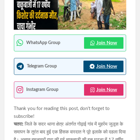
लोहरदगा में आरपीएफ की बड़ी कार्रवाई, दो मानव तस्कर गिरफ्तार; चार
नाबालिग बालिकाओं को सकुशल बचाया
गुमला में 82 किलो गांजा के साथ 5 तस्कर गिरफ्तार, ₹80 हजार नकद और दो
वाहन जब्त
Join Now
WhatsApp Group
Join Now
Telegram Group
Join Now
Instagram Group
Thank you for reading this post, don't forget to
subscribe!
चतरा:
जिले के सदर थाना क्षेत्र अंतर्गत गोढ़ाई गांव में मुहर्रम जुलूस के
समापन के तुरंत बाद हुई एक हिंसक वारदात ने पूरे इलाके को दहला दिया
है। अज्ञात हमलावरों द्वारा की गई चाकूबाजी की इस घटना में 17 वर्षीय