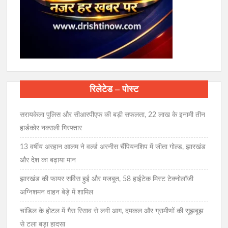
रिलेटेड – पोस्ट
सरायकेला पुलिस और सीआरपीएफ की बड़ी सफलता, 22 लाख के इनामी तीन
हार्डकोर नक्सली गिरफ्तार
13 वर्षीय अरहान आलम ने वर्ल्ड अरनीस चैंपियनशिप में जीता गोल्ड, झारखंड
और देश का बढ़ाया मान
झारखंड की फायर सर्विस हुई और मजबूत, 58 हाईटेक मिस्ट टेक्नोलॉजी
अग्निशमन वाहन बेड़े में शामिल
चांडिल के होटल में गैस रिसाव से लगी आग, दमकल और ग्रामीणों की सूझबूझ
से टला बड़ा हादसा